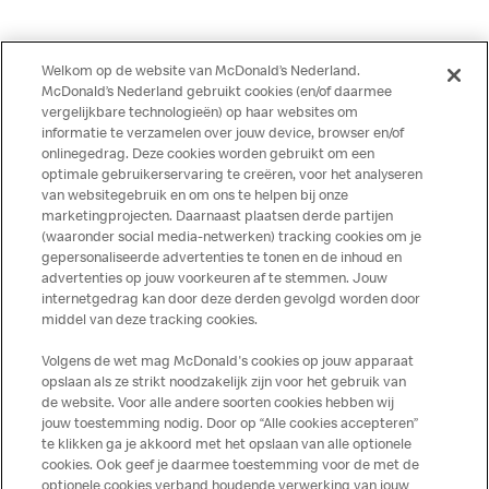
Welkom op de website van McDonald’s Nederland.
McDonald’s Nederland gebruikt cookies (en/of daarmee
vergelijkbare technologieën) op haar websites om
McDonald’s Privacy
informatie te verzamelen over jouw device, browser en/of
Statement for Applicants –
onlinegedrag. Deze cookies worden gebruikt om een
optimale gebruikerservaring te creëren, voor het analyseren
Engels
van websitegebruik en om ons te helpen bij onze
marketingprojecten. Daarnaast plaatsen derde partijen
(waaronder social media-netwerken) tracking cookies om je
Read more
gepersonaliseerde advertenties te tonen en de inhoud en
advertenties op jouw voorkeuren af te stemmen. Jouw
internetgedrag kan door deze derden gevolgd worden door
middel van deze tracking cookies.
Volgens de wet mag McDonald's cookies op jouw apparaat
opslaan als ze strikt noodzakelijk zijn voor het gebruik van
de website. Voor alle andere soorten cookies hebben wij
jouw toestemming nodig. Door op “Alle cookies accepteren”
te klikken ga je akkoord met het opslaan van alle optionele
cookies. Ook geef je daarmee toestemming voor de met de
Over ons
optionele cookies verband houdende verwerking van jouw