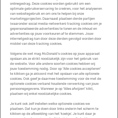
indien een gast als gevolg van het binnenkrijgen van (een
onlinegedrag. Deze cookies worden gebruikt om een
spoor van) een allergeen lichamelijke klachten krijgt. Alle
optimale gebruikerservaring te creëren, voor het analyseren
producten kunnen sporen bevatten van dierlijke
van websitegebruik en om ons te helpen bij onze
marketingprojecten. Daarnaast plaatsen derde partijen
ingrediënten. McDonald’s streeft er naar om de
(waaronder social media-netwerken) tracking cookies om je
voedingswaarde- en allergeneninformatie altijd up to date
gepersonaliseerde advertenties te tonen en de inhoud en
te houden. De verstrekte informatie is alleen van
advertenties op jouw voorkeuren af te stemmen. Jouw
toepassing op de in Nederland verkochte producten. Voor
internetgedrag kan door deze derden gevolgd worden door
middel van deze tracking cookies.
meer informatie over voedingswaarden en allergenen kijk
op de McDonald's website of in de McDonald’s App.
Volgens de wet mag McDonald's cookies op jouw apparaat
Publicatiefouten voorbehouden.
opslaan als ze strikt noodzakelijk zijn voor het gebruik van
de website. Voor alle andere soorten cookies hebben wij
jouw toestemming nodig. Door op “Alle cookies accepteren”
te klikken ga je akkoord met het opslaan van alle optionele
cookies. Ook geef je daarmee toestemming voor de met de
Over ons
optionele cookies verband houdende verwerking van jouw
persoonsgegevens. Wanneer je op “Alles afwijzen” klikt,
Services
plaatsen wij enkel noodzakelijke cookies.
Je kunt ook zelf instellen welke optionele cookies we
Contact
plaatsen. Dat kun je doen door links onderin het scherm te
klikken op de afbeelding van het ‘koekje’. Je kunt daar je