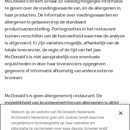
McDonald’s streeft ernaar zo volledig mogelijke informatie
te geven over de voedingswaarde van, en de allergenen in,
haar producten. De informatie over voedingswaarden en
allergenen is gebaseerd op de standaard
productsamenstelling. Portiegroottes in het restaurant
kunnen verschillen van de hoeveelheid waarmee de analyse
is uitgevoerd. Er zijn variaties mogelijk, afhankelijk van de
lokale leverancier, de regio of de tijd van het jaar.
McDonald’s is niet aansprakelijk voor eventuele
onjuistheden in door haar leveranciers opgegeven
gegevens of informatie afkomstig van andere externe
bronnen.
McDonald’s is geen allergenenvrij restaurant. De
mogelijkheid van kruisbesmetting van allergenen is altijd
aanwezig. McDonald’s kan zodoende niet garanderen dat
Welkom op de website van McDonald’s Nederland.
haar producten geen sporen van allergenen bevatten.
McDonald’s Nederland gebruikt cookies (en/of daarmee
vergelijkbare technologieën) op haar websites om
McDonald’s aanvaardt daarom geen aansprakelijkheid
informatie te verzamelen over jouw device, browser en/of