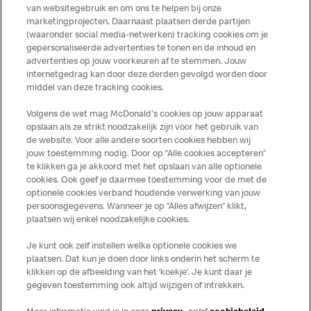
producten kunnen sporen bevatten van dierlijke
van websitegebruik en om ons te helpen bij onze
marketingprojecten. Daarnaast plaatsen derde partijen
ingrediënten. McDonald’s streeft er naar om de
(waaronder social media-netwerken) tracking cookies om je
voedingswaarde- en allergeneninformatie altijd up to date
gepersonaliseerde advertenties te tonen en de inhoud en
te houden. De verstrekte informatie is alleen van
advertenties op jouw voorkeuren af te stemmen. Jouw
toepassing op de in Nederland verkochte producten. Voor
internetgedrag kan door deze derden gevolgd worden door
middel van deze tracking cookies.
meer informatie over voedingswaarden en allergenen kijk
op de McDonald's website of in de McDonald’s App.
Volgens de wet mag McDonald's cookies op jouw apparaat
Publicatiefouten voorbehouden.
opslaan als ze strikt noodzakelijk zijn voor het gebruik van
de website. Voor alle andere soorten cookies hebben wij
jouw toestemming nodig. Door op “Alle cookies accepteren”
te klikken ga je akkoord met het opslaan van alle optionele
cookies. Ook geef je daarmee toestemming voor de met de
Over ons
optionele cookies verband houdende verwerking van jouw
persoonsgegevens. Wanneer je op “Alles afwijzen” klikt,
Services
plaatsen wij enkel noodzakelijke cookies.
Je kunt ook zelf instellen welke optionele cookies we
Contact
plaatsen. Dat kun je doen door links onderin het scherm te
klikken op de afbeelding van het ‘koekje’. Je kunt daar je
gegeven toestemming ook altijd wijzigen of intrekken.