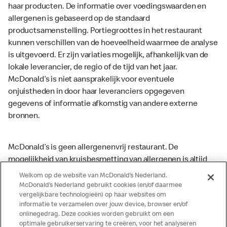
haar producten. De informatie over voedingswaarden en
allergenen is gebaseerd op de standaard
productsamenstelling. Portiegroottes in het restaurant
kunnen verschillen van de hoeveelheid waarmee de analyse
is uitgevoerd. Er zijn variaties mogelijk, afhankelijk van de
lokale leverancier, de regio of de tijd van het jaar.
McDonald’s is niet aansprakelijk voor eventuele
onjuistheden in door haar leveranciers opgegeven
gegevens of informatie afkomstig van andere externe
bronnen.
McDonald’s is geen allergenenvrij restaurant. De
mogelijkheid van kruisbesmetting van allergenen is altijd
aanwezig. McDonald’s kan zodoende niet garanderen dat
Welkom op de website van McDonald’s Nederland.
haar producten geen sporen van allergenen bevatten.
McDonald’s Nederland gebruikt cookies (en/of daarmee
vergelijkbare technologieën) op haar websites om
McDonald’s aanvaardt daarom geen aansprakelijkheid
informatie te verzamelen over jouw device, browser en/of
indien een gast als gevolg van het binnenkrijgen van (een
onlinegedrag. Deze cookies worden gebruikt om een
spoor van) een allergeen lichamelijke klachten krijgt. Alle
optimale gebruikerservaring te creëren, voor het analyseren