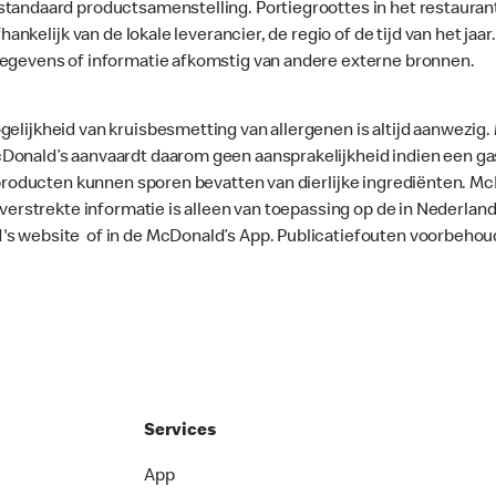
standaard productsamenstelling. Portiegroottes in het restaura
fhankelijk van de lokale leverancier, de regio of de tijd van het ja
gegevens of informatie afkomstig van andere externe bronnen.
gelijkheid van kruisbesmetting van allergenen is altijd aanwezig
onald’s aanvaardt daarom geen aansprakelijkheid indien een gast
le producten kunnen sporen bevatten van dierlijke ingrediënten. 
e verstrekte informatie is alleen van toepassing op de in Nederla
's website of in de McDonald’s App. Publicatiefouten voorbehou
Services
App