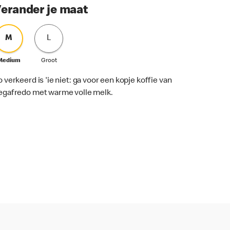
erander je maat
M
L
Medium
Groot
o verkeerd is 'ie niet: ga voor een kopje koffie van
egafredo met warme volle melk.