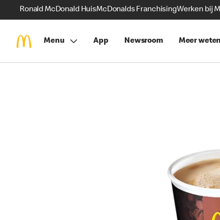
Ronald McDonald Huis
McDonalds Franchising
Werken bij 
Menu
App
Newsroom
Meer wete