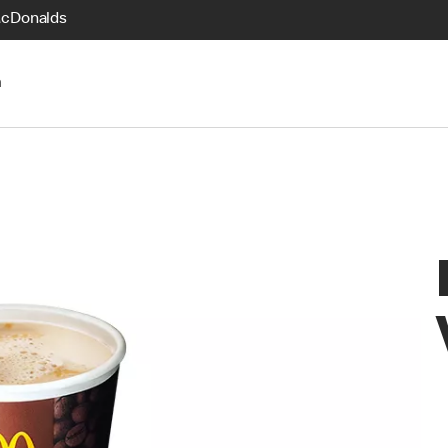
McDonalds
n