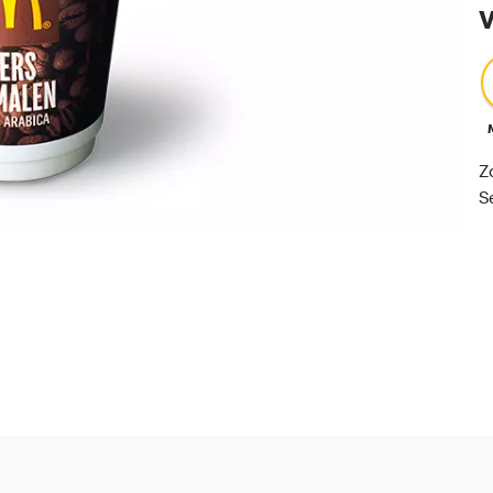
V
Z
S