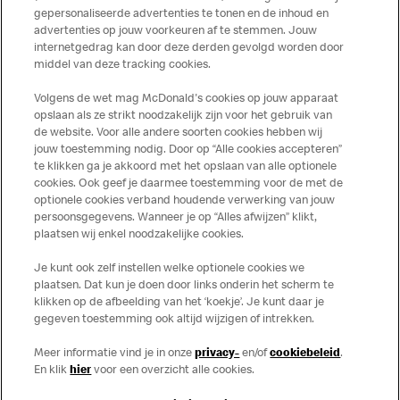
voedingswaarde- en allergeneninformatie altijd up to date
gepersonaliseerde advertenties te tonen en de inhoud en
te houden. De verstrekte informatie is alleen van
advertenties op jouw voorkeuren af te stemmen. Jouw
toepassing op de in Nederland verkochte producten. Voor
internetgedrag kan door deze derden gevolgd worden door
middel van deze tracking cookies.
meer informatie over voedingswaarden en allergenen kijk
op de McDonald's website of in de McDonald’s App.
Volgens de wet mag McDonald's cookies op jouw apparaat
Publicatiefouten voorbehouden.
opslaan als ze strikt noodzakelijk zijn voor het gebruik van
de website. Voor alle andere soorten cookies hebben wij
jouw toestemming nodig. Door op “Alle cookies accepteren”
te klikken ga je akkoord met het opslaan van alle optionele
cookies. Ook geef je daarmee toestemming voor de met de
Over ons
optionele cookies verband houdende verwerking van jouw
persoonsgegevens. Wanneer je op “Alles afwijzen” klikt,
Services
plaatsen wij enkel noodzakelijke cookies.
Je kunt ook zelf instellen welke optionele cookies we
Contact
plaatsen. Dat kun je doen door links onderin het scherm te
klikken op de afbeelding van het ‘koekje’. Je kunt daar je
gegeven toestemming ook altijd wijzigen of intrekken.
Meer informatie vind je in onze
privacy-
en/of
cookiebeleid
.
En klik
hier
voor een overzicht alle cookies.