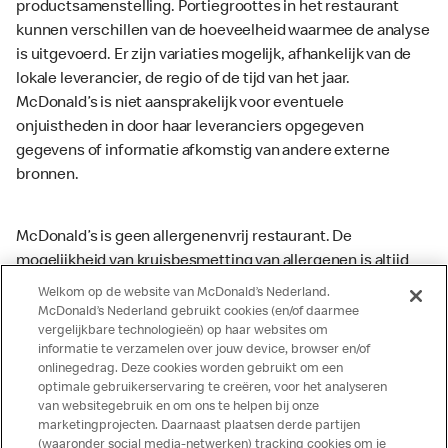
productsamenstelling. Portiegroottes in het restaurant
kunnen verschillen van de hoeveelheid waarmee de analyse
is uitgevoerd. Er zijn variaties mogelijk, afhankelijk van de
lokale leverancier, de regio of de tijd van het jaar.
McDonald’s is niet aansprakelijk voor eventuele
onjuistheden in door haar leveranciers opgegeven
gegevens of informatie afkomstig van andere externe
bronnen.
McDonald’s is geen allergenenvrij restaurant. De
mogelijkheid van kruisbesmetting van allergenen is altijd
aanwezig. McDonald’s kan zodoende niet garanderen dat
Welkom op de website van McDonald’s Nederland.
haar producten geen sporen van allergenen bevatten.
McDonald’s Nederland gebruikt cookies (en/of daarmee
vergelijkbare technologieën) op haar websites om
McDonald’s aanvaardt daarom geen aansprakelijkheid
informatie te verzamelen over jouw device, browser en/of
indien een gast als gevolg van het binnenkrijgen van (een
onlinegedrag. Deze cookies worden gebruikt om een
spoor van) een allergeen lichamelijke klachten krijgt. Alle
optimale gebruikerservaring te creëren, voor het analyseren
producten kunnen sporen bevatten van dierlijke
van websitegebruik en om ons te helpen bij onze
marketingprojecten. Daarnaast plaatsen derde partijen
ingrediënten. McDonald’s streeft er naar om de
(waaronder social media-netwerken) tracking cookies om je