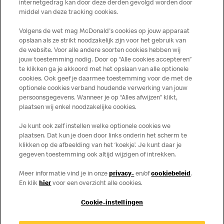
toepassing op de in Nederland verkochte producten. Voor
internetgedrag kan door deze derden gevolgd worden door
middel van deze tracking cookies.
meer informatie over voedingswaarden en allergenen kijk
op de McDonald's website of in de McDonald’s App.
Volgens de wet mag McDonald's cookies op jouw apparaat
Publicatiefouten voorbehouden.
opslaan als ze strikt noodzakelijk zijn voor het gebruik van
de website. Voor alle andere soorten cookies hebben wij
jouw toestemming nodig. Door op “Alle cookies accepteren”
te klikken ga je akkoord met het opslaan van alle optionele
cookies. Ook geef je daarmee toestemming voor de met de
Over ons
optionele cookies verband houdende verwerking van jouw
persoonsgegevens. Wanneer je op “Alles afwijzen” klikt,
Services
plaatsen wij enkel noodzakelijke cookies.
Je kunt ook zelf instellen welke optionele cookies we
Contact
plaatsen. Dat kun je doen door links onderin het scherm te
klikken op de afbeelding van het ‘koekje’. Je kunt daar je
gegeven toestemming ook altijd wijzigen of intrekken.
Meer informatie vind je in onze
privacy-
en/of
cookiebeleid
.
En klik
hier
voor een overzicht alle cookies.
Cookie-instellingen
Disclaimer