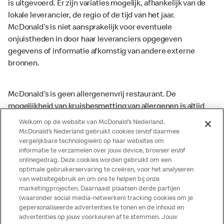
is uitgevoerd. Er zijn variaties mogelijk, afhankelijk van de
lokale leverancier, de regio of de tijd van het jaar.
McDonald’s is niet aansprakelijk voor eventuele
onjuistheden in door haar leveranciers opgegeven
gegevens of informatie afkomstig van andere externe
bronnen.
McDonald’s is geen allergenenvrij restaurant. De
mogelijkheid van kruisbesmetting van allergenen is altijd
aanwezig. McDonald’s kan zodoende niet garanderen dat
Welkom op de website van McDonald’s Nederland.
haar producten geen sporen van allergenen bevatten.
McDonald’s Nederland gebruikt cookies (en/of daarmee
vergelijkbare technologieën) op haar websites om
McDonald’s aanvaardt daarom geen aansprakelijkheid
informatie te verzamelen over jouw device, browser en/of
indien een gast als gevolg van het binnenkrijgen van (een
onlinegedrag. Deze cookies worden gebruikt om een
spoor van) een allergeen lichamelijke klachten krijgt. Alle
optimale gebruikerservaring te creëren, voor het analyseren
producten kunnen sporen bevatten van dierlijke
van websitegebruik en om ons te helpen bij onze
marketingprojecten. Daarnaast plaatsen derde partijen
ingrediënten. McDonald’s streeft er naar om de
(waaronder social media-netwerken) tracking cookies om je
voedingswaarde- en allergeneninformatie altijd up to date
gepersonaliseerde advertenties te tonen en de inhoud en
te houden. De verstrekte informatie is alleen van
advertenties op jouw voorkeuren af te stemmen. Jouw