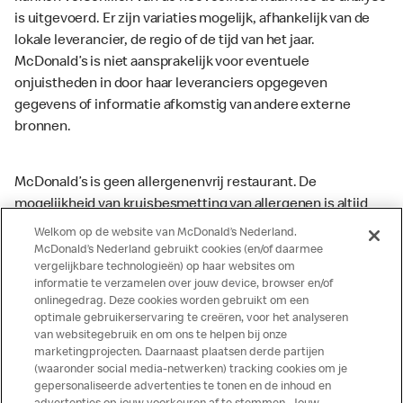
is uitgevoerd. Er zijn variaties mogelijk, afhankelijk van de
lokale leverancier, de regio of de tijd van het jaar.
McDonald’s is niet aansprakelijk voor eventuele
onjuistheden in door haar leveranciers opgegeven
gegevens of informatie afkomstig van andere externe
bronnen.
McDonald’s is geen allergenenvrij restaurant. De
mogelijkheid van kruisbesmetting van allergenen is altijd
aanwezig. McDonald’s kan zodoende niet garanderen dat
Welkom op de website van McDonald’s Nederland.
haar producten geen sporen van allergenen bevatten.
McDonald’s Nederland gebruikt cookies (en/of daarmee
vergelijkbare technologieën) op haar websites om
McDonald’s aanvaardt daarom geen aansprakelijkheid
informatie te verzamelen over jouw device, browser en/of
indien een gast als gevolg van het binnenkrijgen van (een
onlinegedrag. Deze cookies worden gebruikt om een
spoor van) een allergeen lichamelijke klachten krijgt. Alle
optimale gebruikerservaring te creëren, voor het analyseren
producten kunnen sporen bevatten van dierlijke
van websitegebruik en om ons te helpen bij onze
marketingprojecten. Daarnaast plaatsen derde partijen
ingrediënten. McDonald’s streeft er naar om de
(waaronder social media-netwerken) tracking cookies om je
voedingswaarde- en allergeneninformatie altijd up to date
gepersonaliseerde advertenties te tonen en de inhoud en
te houden. De verstrekte informatie is alleen van