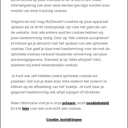
advertenties op jouw voorkeuren af te stemmen. Jouw
toepassing op de in Nederland verkochte producten. Voor
internetgedrag kan door deze derden gevolgd worden door
middel van deze tracking cookies.
meer informatie over voedingswaarden en allergenen kijk
op de McDonald's website of in de McDonald’s App.
Volgens de wet mag McDonald's cookies op jouw apparaat
Publicatiefouten voorbehouden.
opslaan als ze strikt noodzakelijk zijn voor het gebruik van
de website. Voor alle andere soorten cookies hebben wij
jouw toestemming nodig. Door op “Alle cookies accepteren”
te klikken ga je akkoord met het opslaan van alle optionele
cookies. Ook geef je daarmee toestemming voor de met de
Over ons
optionele cookies verband houdende verwerking van jouw
persoonsgegevens. Wanneer je op “Alles afwijzen” klikt,
Services
plaatsen wij enkel noodzakelijke cookies.
Je kunt ook zelf instellen welke optionele cookies we
Contact
plaatsen. Dat kun je doen door links onderin het scherm te
klikken op de afbeelding van het ‘koekje’. Je kunt daar je
gegeven toestemming ook altijd wijzigen of intrekken.
Meer informatie vind je in onze
privacy-
en/of
cookiebeleid
.
En klik
hier
voor een overzicht alle cookies.
Cookie-instellingen