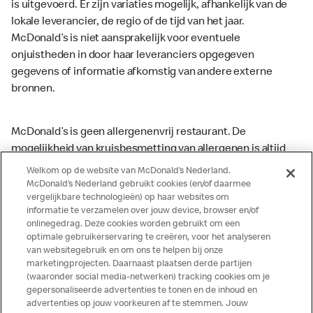
is uitgevoerd. Er zijn variaties mogelijk, afhankelijk van de
lokale leverancier, de regio of de tijd van het jaar.
McDonald’s is niet aansprakelijk voor eventuele
onjuistheden in door haar leveranciers opgegeven
gegevens of informatie afkomstig van andere externe
bronnen.
McDonald’s is geen allergenenvrij restaurant. De
mogelijkheid van kruisbesmetting van allergenen is altijd
aanwezig. McDonald’s kan zodoende niet garanderen dat
Welkom op de website van McDonald’s Nederland.
haar producten geen sporen van allergenen bevatten.
McDonald’s Nederland gebruikt cookies (en/of daarmee
vergelijkbare technologieën) op haar websites om
McDonald’s aanvaardt daarom geen aansprakelijkheid
informatie te verzamelen over jouw device, browser en/of
indien een gast als gevolg van het binnenkrijgen van (een
onlinegedrag. Deze cookies worden gebruikt om een
spoor van) een allergeen lichamelijke klachten krijgt. Alle
optimale gebruikerservaring te creëren, voor het analyseren
producten kunnen sporen bevatten van dierlijke
van websitegebruik en om ons te helpen bij onze
marketingprojecten. Daarnaast plaatsen derde partijen
ingrediënten. McDonald’s streeft er naar om de
(waaronder social media-netwerken) tracking cookies om je
voedingswaarde- en allergeneninformatie altijd up to date
gepersonaliseerde advertenties te tonen en de inhoud en
te houden. De verstrekte informatie is alleen van
advertenties op jouw voorkeuren af te stemmen. Jouw