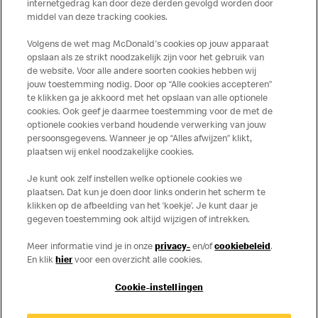
toepassing op de in Nederland verkochte producten. Voor
internetgedrag kan door deze derden gevolgd worden door
middel van deze tracking cookies.
meer informatie over voedingswaarden en allergenen kijk
op de McDonald's website of in de McDonald’s App.
Volgens de wet mag McDonald's cookies op jouw apparaat
Publicatiefouten voorbehouden.
opslaan als ze strikt noodzakelijk zijn voor het gebruik van
de website. Voor alle andere soorten cookies hebben wij
jouw toestemming nodig. Door op “Alle cookies accepteren”
te klikken ga je akkoord met het opslaan van alle optionele
cookies. Ook geef je daarmee toestemming voor de met de
Over ons
optionele cookies verband houdende verwerking van jouw
persoonsgegevens. Wanneer je op “Alles afwijzen” klikt,
Services
plaatsen wij enkel noodzakelijke cookies.
Je kunt ook zelf instellen welke optionele cookies we
Contact
plaatsen. Dat kun je doen door links onderin het scherm te
klikken op de afbeelding van het ‘koekje’. Je kunt daar je
gegeven toestemming ook altijd wijzigen of intrekken.
Meer informatie vind je in onze
privacy-
en/of
cookiebeleid
.
En klik
hier
voor een overzicht alle cookies.
Cookie-instellingen
Disclaimer