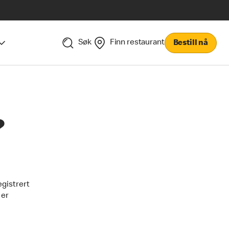
Søk
Finn restaurant
Bestill nå
?
egistrert
 er