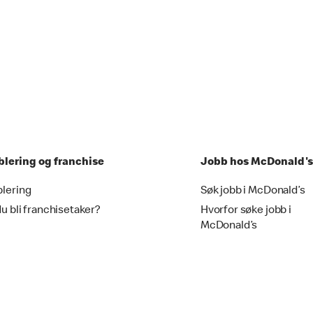
blering og franchise
Jobb hos McDonald's
blering
Søk jobb i McDonald’s
du bli franchisetaker?
Hvorfor søke jobb i
McDonald’s