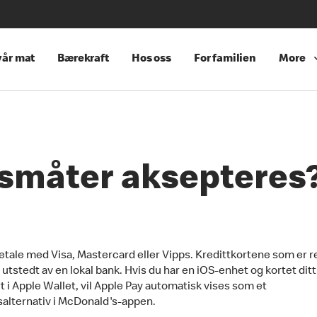
år mat
Bærekraft
Hos oss
For familien
More
gsmåter aksepteres
etale med Visa, Mastercard eller Vipps. Kredittkortene som er r
tstedt av en lokal bank. Hvis du har en iOS-enhet og kortet ditt
t i Apple Wallet, vil Apple Pay automatisk vises som et
salternativ i McDonald's-appen.