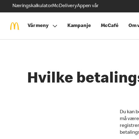
Næringskalkulator
McDelivery
Appen vår
Vår meny
Kampanje
McCafé
Om v
Hvilke betalin
Du kan b
må være u
registrer
betaling