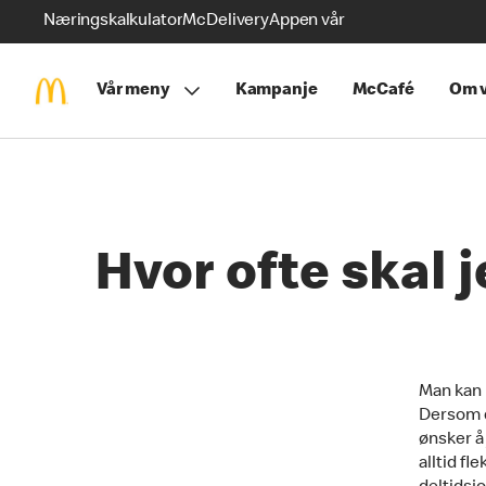
Næringskalkulator
McDelivery
Appen vår
Vår meny
Kampanje
McCafé
Om v
Hvor ofte skal 
Man kan b
Dersom d
ønsker å 
alltid fl