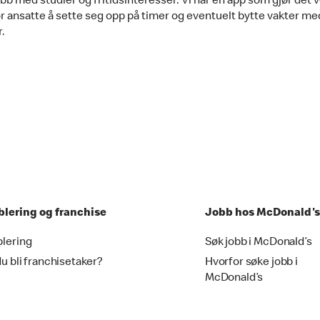
bb med studier og fritidsinteresser. Vi har en app som gjør det v
or ansatte å sette seg opp på timer og eventuelt bytte vakter me
.
blering og franchise
Jobb hos McDonald's
blering
Søk jobb i McDonald’s
du bli franchisetaker?
Hvorfor søke jobb i
McDonald’s