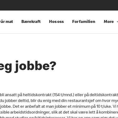
år mat
Bærekraft
Hos oss
For familien
More
jeg jobbe?
li ansatt på heltidskontrakt (154 t/mnd.) eller på deltidskontrakt
u jobber deltid, blir du enig med din restaurantsjef om hvor my
jobbe. Det er anbefalt at man jobber et minimum på 10 t/uke. Vi t
eksible arbeidstidsordninger, slik at det skal være lett å kombiner