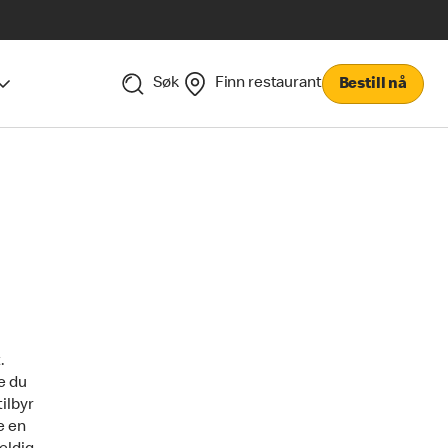
Søk
Finn restaurant
Bestill nå
.
e du
ilbyr
e en