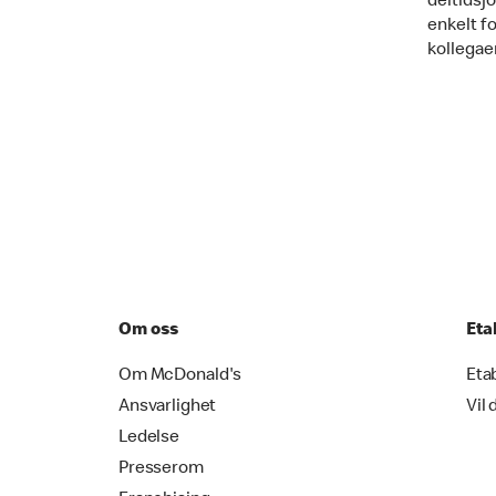
deltidsjo
enkelt f
kollegaer
Om oss
Eta
Om McDonald's
Eta
Ansvarlighet
Vil 
Ledelse
Presserom