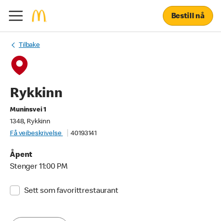
Bestill nå
Tilbake
Rykkinn
Muninsvei 1
1348, Rykkinn
Få veibeskrivelse
40193141
Åpent
Stenger 11:00 PM
Sett som favorittrestaurant