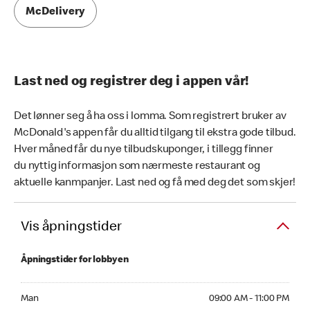
McDelivery
Last ned og registrer deg i appen vår!
Det lønner seg å ha oss i lomma. Som registrert bruker av
McDonald's appen får du alltid tilgang til ekstra gode tilbud.
Hver måned får du nye tilbudskuponger, i tillegg finner
du nyttig informasjon som nærmeste restaurant og
aktuelle kanmpanjer. Last ned og få med deg det som skjer!
Vis åpningstider
Åpningstider for lobbyen
Mandag 09:00 AM to 11:00 PM
Man
09:00 AM - 11:00 PM