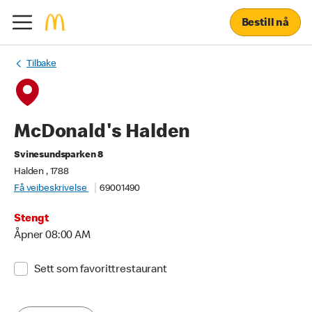
Bestill nå
Tilbake
McDonald's Halden
Svinesundsparken 8
Halden , 1788
Få veibeskrivelse
69001490
Stengt
Åpner 08:00 AM
Sett som favorittrestaurant