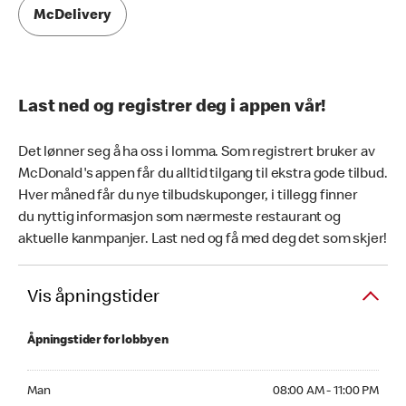
McDelivery
Last ned og registrer deg i appen vår!
Det lønner seg å ha oss i lomma. Som registrert bruker av
McDonald's appen får du alltid tilgang til ekstra gode tilbud.
Hver måned får du nye tilbudskuponger, i tillegg finner
du nyttig informasjon som nærmeste restaurant og
aktuelle kanmpanjer. Last ned og få med deg det som skjer!
Vis åpningstider
Åpningstider for lobbyen
Mandag 08:00 AM to 11:00 PM
Man
08:00 AM - 11:00 PM