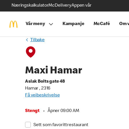
Næringskalkulator
McDelivery
Appen vår
Vår meny
Kampanje
McCafé
Om v
Tilbake
Maxi Hamar
Aslak Bolts gate 48
Hamar , 2316
Få veibeskrivelse
Stengt
•
Åpner 09:00 AM
Sett som favorittrestaurant