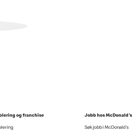
blering og franchise
Jobb hos McDonald's
blering
Søk jobb i McDonald’s