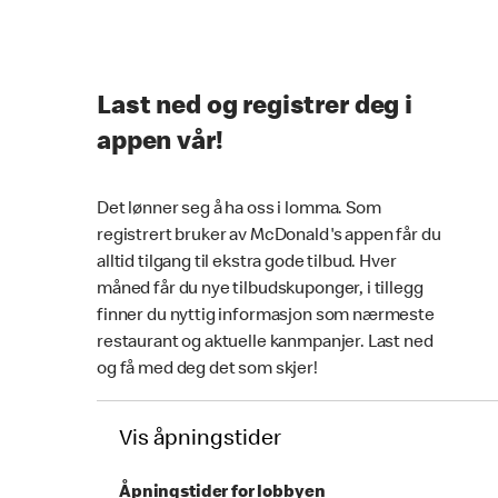
Last ned og registrer deg i
appen vår!
Det lønner seg å ha oss i lomma. Som
registrert bruker av McDonald's appen får du
alltid tilgang til ekstra gode tilbud. Hver
måned får du nye tilbudskuponger, i tillegg
finner du nyttig informasjon som nærmeste
restaurant og aktuelle kanmpanjer. Last ned
og få med deg det som skjer!
Vis åpningstider
Åpningstider for lobbyen