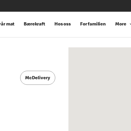
år mat
Bærekraft
Hos oss
For familien
More
McDelivery