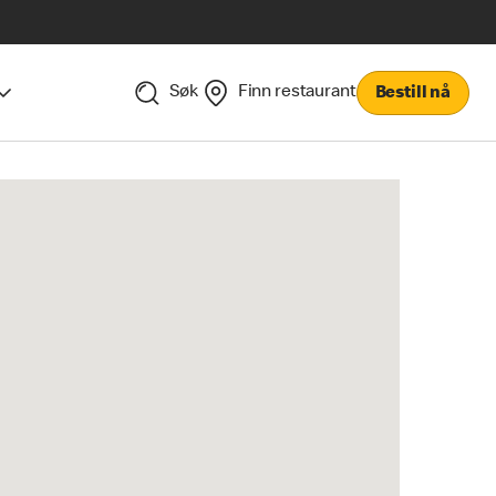
Søk
Finn restaurant
Bestill nå