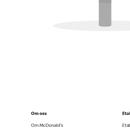
Om oss
Eta
Om McDonald's
Eta