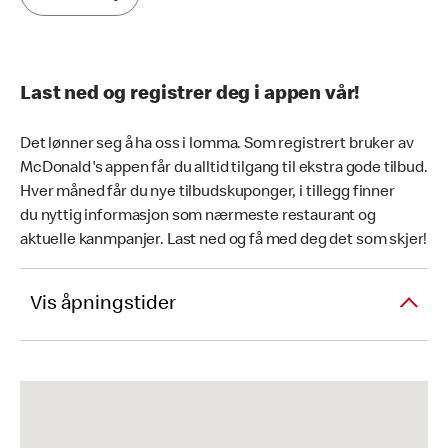
Last ned og registrer deg i appen vår!
Det lønner seg å ha oss i lomma. Som registrert bruker av
McDonald's appen får du alltid tilgang til ekstra gode tilbud.
Hver måned får du nye tilbudskuponger, i tillegg finner
du nyttig informasjon som nærmeste restaurant og
aktuelle kanmpanjer. Last ned og få med deg det som skjer!
Vis åpningstider