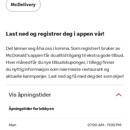
McDelivery
Last ned og registrer deg i appen vår!
Det lønner seg å ha oss i lomma. Som registrert bruker av
McDonald's appen får du alltid tilgang til ekstra gode tilbud.
Hver måned får du nye tilbudskuponger, i tillegg finner
du nyttig informasjon som nærmeste restaurant og
aktuelle kanmpanjer. Last ned og få med deg det som skjer!
Vis åpningstider
Åpningstider for lobbyen
Mandag 07:00 AM to 11:00 PM
Man
07:00 AM - 11:00 PM