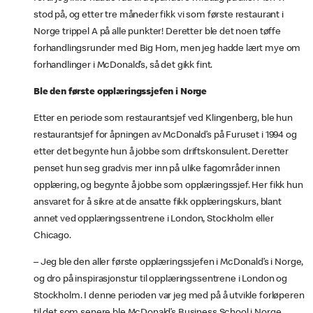
stod på, og etter tre måneder fikk vi som første restaurant i
Norge trippel A på alle punkter! Deretter ble det noen tøffe
forhandlingsrunder med Big Horn, men jeg hadde lært mye om
forhandlinger i McDonald’s, så det gikk fint.
Ble den første opplæringssjefen i Norge
Etter en periode som restaurantsjef ved Klingenberg, ble hun
restaurantsjef for åpningen av McDonald’s på Furuset i 1994 og
etter det begynte hun å jobbe som driftskonsulent. Deretter
penset hun seg gradvis mer inn på ulike fagområder innen
opplæring, og begynte å jobbe som opplæringssjef. Her fikk hun
ansvaret for å sikre at de ansatte fikk opplæringskurs, blant
annet ved opplæringssentrene i London, Stockholm eller
Chicago.
– Jeg ble den aller første opplæringssjefen i McDonald’s i Norge,
og dro på inspirasjonstur til opplæringssentrene i London og
Stockholm. I denne perioden var jeg med på å utvikle forløperen
til det som senere ble McDonald’s Business School i Norge.