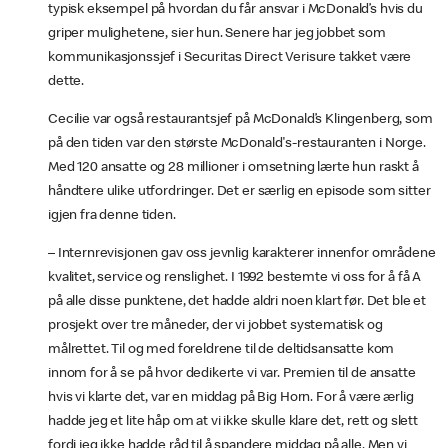
typisk eksempel på hvordan du får ansvar i McDonald’s hvis du
griper mulighetene, sier hun. Senere har jeg jobbet som
kommunikasjonssjef i Securitas Direct Verisure takket være
dette.
Cecilie var også restaurantsjef på McDonald’s Klingenberg, som
på den tiden var den største McDonald's-restauranten i Norge.
Med 120 ansatte og 28 millioner i omsetning lærte hun raskt å
håndtere ulike utfordringer. Det er særlig en episode som sitter
igjen fra denne tiden.
– Internrevisjonen gav oss jevnlig karakterer innenfor områdene
kvalitet, service og renslighet. I 1992 bestemte vi oss for å få A
på alle disse punktene, det hadde aldri noen klart før. Det ble et
prosjekt over tre måneder, der vi jobbet systematisk og
målrettet. Til og med foreldrene til de deltidsansatte kom
innom for å se på hvor dedikerte vi var. Premien til de ansatte
hvis vi klarte det, var en middag på Big Horn. For å være ærlig
hadde jeg et lite håp om at vi ikke skulle klare det, rett og slett
fordi jeg ikke hadde råd til å spandere middag på alle. Men vi