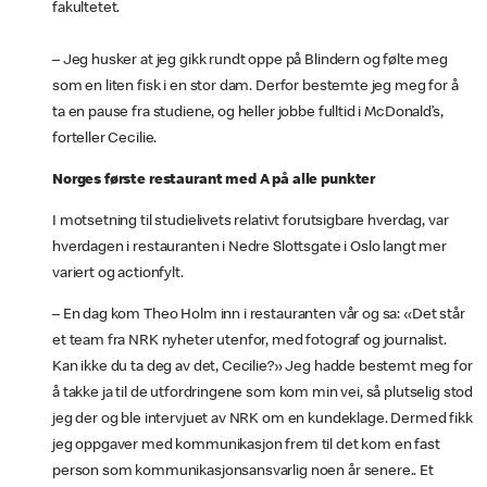
fakultetet.
– Jeg husker at jeg gikk rundt oppe på Blindern og følte meg
som en liten fisk i en stor dam. Derfor bestemte jeg meg for å
ta en pause fra studiene, og heller jobbe fulltid i McDonald’s,
forteller Cecilie.
Norges første restaurant med A på alle punkter
I motsetning til studielivets relativt forutsigbare hverdag, var
hverdagen i restauranten i Nedre Slottsgate i Oslo langt mer
variert og actionfylt.
– En dag kom Theo Holm inn i restauranten vår og sa: «Det står
et team fra NRK nyheter utenfor, med fotograf og journalist.
Kan ikke du ta deg av det, Cecilie?» Jeg hadde bestemt meg for
å takke ja til de utfordringene som kom min vei, så plutselig stod
jeg der og ble intervjuet av NRK om en kundeklage. Dermed fikk
jeg oppgaver med kommunikasjon frem til det kom en fast
person som kommunikasjonsansvarlig noen år senere.. Et