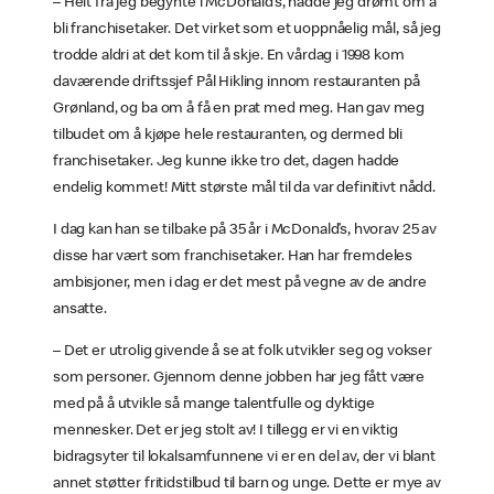
– Helt fra jeg begynte i McDonald’s, hadde jeg drømt om å
bli franchisetaker. Det virket som et uoppnåelig mål, så jeg
trodde aldri at det kom til å skje. En vårdag i 1998 kom
daværende driftssjef Pål Hikling innom restauranten på
Grønland, og ba om å få en prat med meg. Han gav meg
tilbudet om å kjøpe hele restauranten, og dermed bli
franchisetaker. Jeg kunne ikke tro det, dagen hadde
endelig kommet! Mitt største mål til da var definitivt nådd.
I dag kan han se tilbake på 35 år i McDonald’s, hvorav 25 av
disse har vært som franchisetaker. Han har fremdeles
ambisjoner, men i dag er det mest på vegne av de andre
ansatte.
– Det er utrolig givende å se at folk utvikler seg og vokser
som personer. Gjennom denne jobben har jeg fått være
med på å utvikle så mange talentfulle og dyktige
mennesker. Det er jeg stolt av! I tillegg er vi en viktig
bidragsyter til lokalsamfunnene vi er en del av, der vi blant
annet støtter fritidstilbud til barn og unge. Dette er mye av