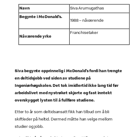
Navn
Siva Arumugathas
Begynte i McDonald’s.
1988 – nåværende
Franchisetaker
Nåværende yrke
Siva begynte opprinnelig i McDonald’s fordi han trengte
en deltidsjobb ved siden av studiene på
Ingeniørhøgskolen. Det tok imidlertid ikke lang tid før
arbeidslivet med nystrøket skjorte og fast inntekt
overskygget lysten til å fullføre studiene.
Etter to år som deltidsansatt fikk han tilbud om å bli
skiftleder på heltid. Dermed måtte han velge mellom
studier og jobb.