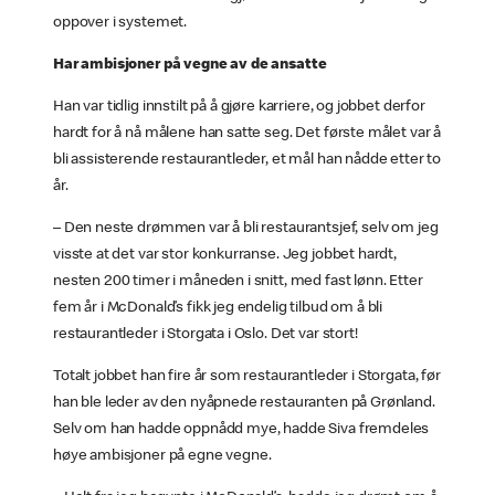
oppover i systemet.
Har ambisjoner på vegne av de ansatte
Han var tidlig innstilt på å gjøre karriere, og jobbet derfor
hardt for å nå målene han satte seg. Det første målet var å
bli assisterende restaurantleder, et mål han nådde etter to
år.
– Den neste drømmen var å bli restaurantsjef, selv om jeg
visste at det var stor konkurranse. Jeg jobbet hardt,
nesten 200 timer i måneden i snitt, med fast lønn. Etter
fem år i McDonald’s fikk jeg endelig tilbud om å bli
restaurantleder i Storgata i Oslo. Det var stort!
Totalt jobbet han fire år som restaurantleder i Storgata, før
han ble leder av den nyåpnede restauranten på Grønland.
Selv om han hadde oppnådd mye, hadde Siva fremdeles
høye ambisjoner på egne vegne.