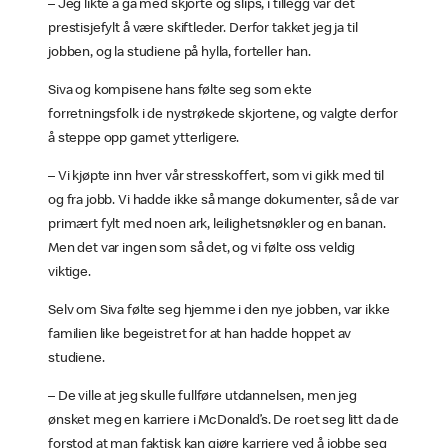
– Jeg likte å gå med skjorte og slips, i tillegg var det
prestisjefylt å være skiftleder. Derfor takket jeg ja til
jobben, og la studiene på hylla, forteller han.
Siva og kompisene hans følte seg som ekte
forretningsfolk i de nystrøkede skjortene, og valgte derfor
å steppe opp gamet ytterligere.
– Vi kjøpte inn hver vår stresskoffert, som vi gikk med til
og fra jobb. Vi hadde ikke så mange dokumenter, så de var
primært fylt med noen ark, leilighetsnøkler og en banan.
Men det var ingen som så det, og vi følte oss veldig
viktige.
Selv om Siva følte seg hjemme i den nye jobben, var ikke
familien like begeistret for at han hadde hoppet av
studiene.
– De ville at jeg skulle fullføre utdannelsen, men jeg
ønsket meg en karriere i McDonald’s. De roet seg litt da de
forstod at man faktisk kan gjøre karriere ved å jobbe seg