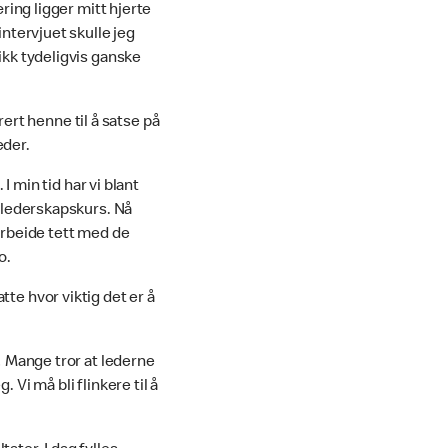
æring ligger mitt hjerte
intervjuet skulle jeg
ikk tydeligvis ganske
rt henne til å satse på
eder.
 I min tid har vi blant
e lederskapskurs. Nå
marbeide tett med de
o.
te hvor viktig det er å
.
Mange tror at lederne
 Vi må bli flinkere til å