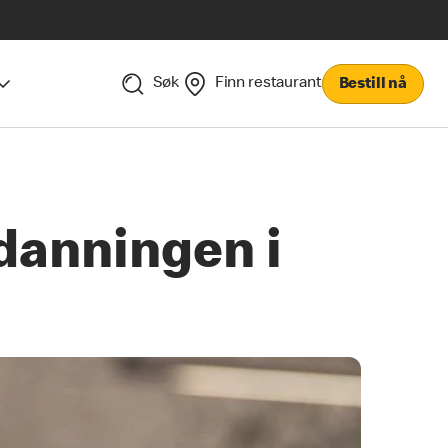
Søk
Finn restaurant
Bestill nå
tdanningen i