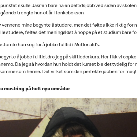
punktet skulle Jasmin bare ha en deltidsjobb ved siden av skolen
egående trengte hun et år i tenkeboksen.
v vennene mine begynte å studere, men det føltes ikke riktig for m
ille studere, føltes det meningsløst å hoppe på et studium bare fo
stemte hun seg for å jobbe fulltid i McDonald’s.
begynte å jobbe fulltid, dro jeg på skiftlederkurs. Her fikk vi oppl
emo. Da jeg så hvordan hun holdt det kurset ble det tydelig for m
samme som henne. Det virket som den perfekte jobben for meg!
e mestring på helt nye områder