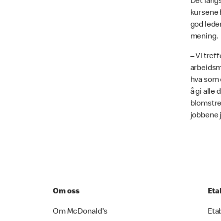
Det langs
kursene 
god lede
mening.
– Vi tref
arbeidsmo
hva som e
å gi alle
blomstre
jobbene 
Om oss
Eta
Om McDonald's
Eta