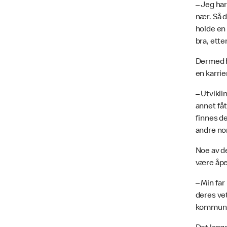
– Jeg har
nær. Så d
holde en 
bra, ette
Dermed h
en karrie
– Utvikli
annet fåt
finnes de
andre nor
Noe av de
være åp
– Min far
deres vet
kommunis