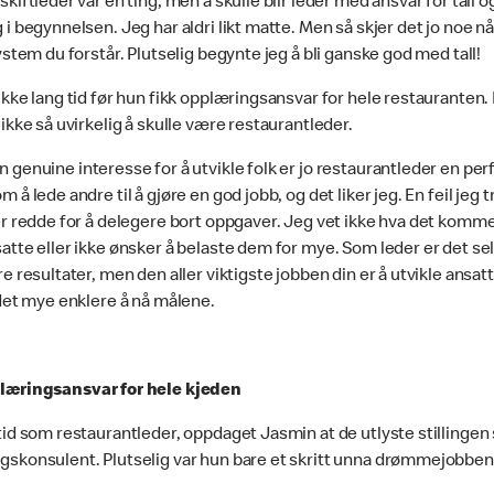
skiftleder var en ting, men å skulle blir leder med ansvar for tall 
 i begynnelsen. Jeg har aldri likt matte. Men så skjer det jo noe nå
system du forstår. Plutselig begynte jeg å bli ganske god med tall!
ikke lang tid før hun fikk opplæringsansvar for hele restauranten
 ikke så uvirkelig å skulle være restaurantleder.
 genuine interesse for å utvikle folk er jo restaurantleder en per
m å lede andre til å gjøre en god jobb, og det liker jeg. En feil jeg 
er redde for å delegere bort oppgaver. Jeg vet ikke hva det komme
atte eller ikke ønsker å belaste dem for mye. Som leder er det se
re resultater, men den aller viktigste jobben din er å utvikle ansa
 det mye enklere å nå målene.
læringsansvar for hele kjeden
tid som restaurantleder, oppdaget Jasmin at de utlyste stillinge
gskonsulent. Plutselig var hun bare et skritt unna drømmejobben