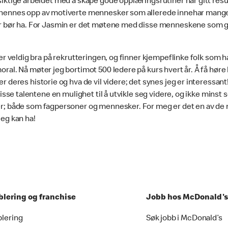
iktige arbeidet med å skape gode opplæringsrutiner har gitt result
hennes opp av motiverte mennesker som allerede innehar mange
r bør ha. For Jasmin er det møtene med disse menneskene som g
fer veldig bra på rekrutteringen, og finner kjempeflinke folk som h
ral. Nå møter jeg bortimot 500 ledere på kurs hvert år. Å få hør
r deres historie og hva de vil videre; det synes jeg er interessant
 disse talentene en mulighet til å utvikle seg videre, og ikke minst
r; både som fagpersoner og mennesker. For meg er det en av de
jeg kan ha!
blering og franchise
Jobb hos McDonald's
blering
Søk jobb i McDonald’s