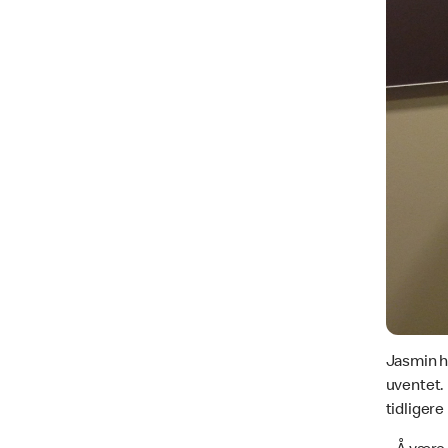
Jasmin h
uventet.
tidligere