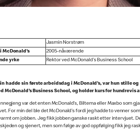
Jasmin Norstrøm
 i McDonald’s
2005-nåværende
nde yrke
Rektor ved McDonald’s Business Sch
n hadde sin første arbeidsdag i McDonald’s, var hun stille og s
ed McDonald’s Business School, og holder kurs for hundrevis a
ennegjeng var det enten McDonald’s, Biltema eller Maxbo som gjaldt
vet. For min del ble det McDonald’s fordi jeg hadde to venner so
armt om jobben. Jeg fikk jobben ganske raskt etter intervjuet. D
skjeden og sjenert, men som følge av god oppfølging fikk jeg rask