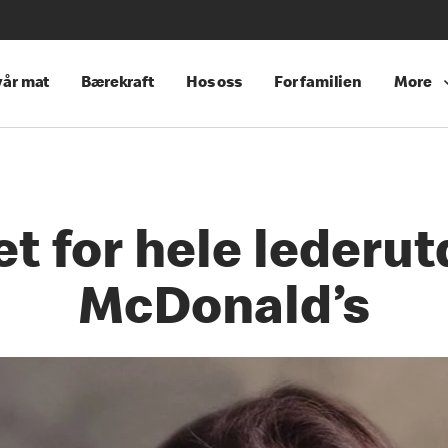
år mat
Bærekraft
Hos oss
For familien
More
t for hele lederu
McDonald’s