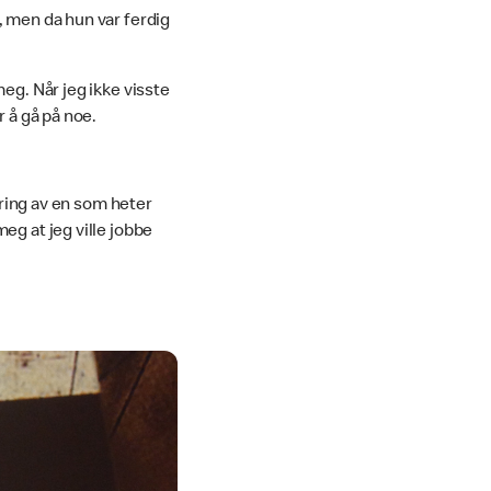
, men da hun var ferdig
eg. Når jeg ikke visste
r å gå på noe.
æring av en som heter
eg at jeg ville jobbe