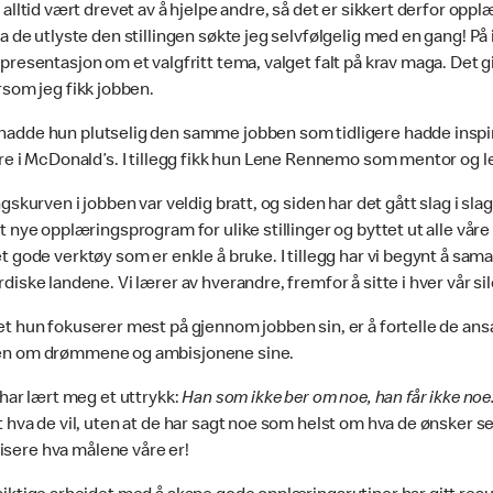
 alltid vært drevet av å hjelpe andre, så det er sikkert derfor oppl
a de utlyste den stillingen søkte jeg selvfølgelig med en gang! På 
presentasjon om et valgfritt tema, valget falt på krav maga. Det g
rsom jeg fikk jobben.
adde hun plutselig den samme jobben som tidligere hadde inspire
re i McDonald’s. I tillegg fikk hun Lene Rennemo som mentor og l
ngskurven i jobben var veldig bratt, og siden har det gått slag i slag.
t nye opplæringsprogram for ulike stillinger og byttet ut alle vår
t gode verktøy som er enkle å bruke. I tillegg har vi begynt å sa
diske landene. Vi lærer av hverandre, fremfor å sitte i hver vår sil
t hun fokuserer mest på gjennom jobben sin, er å fortelle de ansat
en om drømmene og ambisjonene sine.
 har lært meg et uttrykk:
Han som ikke ber om noe, han får ikke noe
 hva de vil, uten at de har sagt noe som helst om hva de ønsker seg.
ere hva målene våre er!