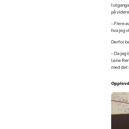
I utgangs
på vider
– Flere a
hva jeg v
Derfor be
– Da jeg 
Lene Renn
med det 
Opplevd