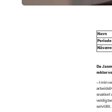
Navn
Periode
Nåvære
Da Jasmi
rektor v
– I min v
arbeidsli
snakket v
veldig be
selvtillit.