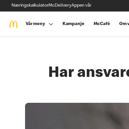
Næringskalkulator
McDelivery
Appen vår
Vår meny
Kampanje
McCafé
Om v
Har ansvare