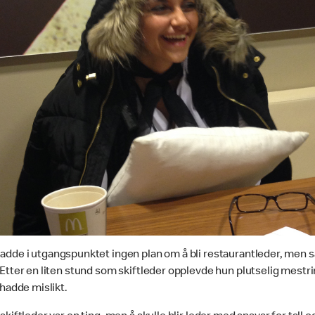
adde i utgangspunktet ingen plan om å bli restaurantleder, men s
 Etter en liten stund som skiftleder opplevde hun plutselig mest
 hadde mislikt.