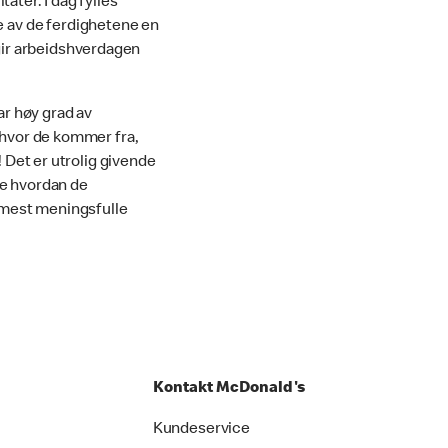
ater. I dag fylles
 av de ferdighetene en
ir arbeidshverdagen
ar høy grad av
e hvor de kommer fra,
! Det er utrolig givende
 se hvordan de
 mest meningsfulle
Kontakt McDonald's
Kundeservice