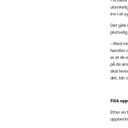
– Å være 
utenkelig
inn i et 
Det gikk 
plutselig
– Med min
handler o
er at de 
på de ans
skal leve
det, blir
Fikk opp
Etter en 
opplærin