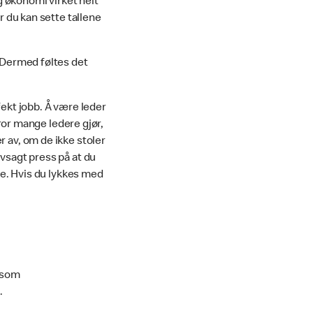
og økonomi virket helt
r du kan sette tallene
. Dermed føltes det
fekt jobb. Å være leder
tror mange ledere gjør,
r av, om de ikke stoler
lvsagt press på at du
tte. Hvis du lykkes med
n som
.