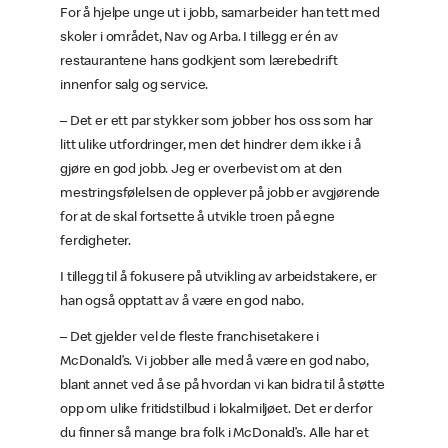
For å hjelpe unge ut i jobb, samarbeider han tett med
skoler i området, Nav og Arba. I tillegg er én av
restaurantene hans godkjent som lærebedrift
innenfor salg og service.
– Det er ett par stykker som jobber hos oss som har
litt ulike utfordringer, men det hindrer dem ikke i å
gjøre en god jobb. Jeg er overbevist om at den
mestringsfølelsen de opplever på jobb er avgjørende
for at de skal fortsette å utvikle troen på egne
ferdigheter.
I tillegg til å fokusere på utvikling av arbeidstakere, er
han også opptatt av å være en god nabo.
– Det gjelder vel de fleste franchisetakere i
McDonald’s. Vi jobber alle med å være en god nabo,
blant annet ved å se på hvordan vi kan bidra til å støtte
opp om ulike fritidstilbud i lokalmiljøet. Det er derfor
du finner så mange bra folk i McDonald’s. Alle har et