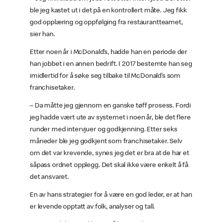
ble jeg kastet ut i det på en kontrollert måte. Jeg fikk
god opplæring og oppfølging fra restaurantteamet,
sier han.
Etter noen år i McDonald’s, hadde han en periode der
han jobbet i en annen bedrift. I 2017 bestemte han seg
imidlertid for å søke seg tilbake til McDonald’s som
franchisetaker.
– Da måtte jeg gjennom en ganske tøff prosess. Fordi
jeg hadde vært ute av systemet i noen år, ble det flere
runder med intervjuer og godkjenning. Etter seks
måneder ble jeg godkjent som franchisetaker. Selv
om det var krevende, synes jeg det er bra at de har et
såpass ordnet opplegg. Det skal ikke være enkelt å få
det ansvaret.
En av hans strategier for å være en god leder, er at han
er levende opptatt av folk, analyser og tall.