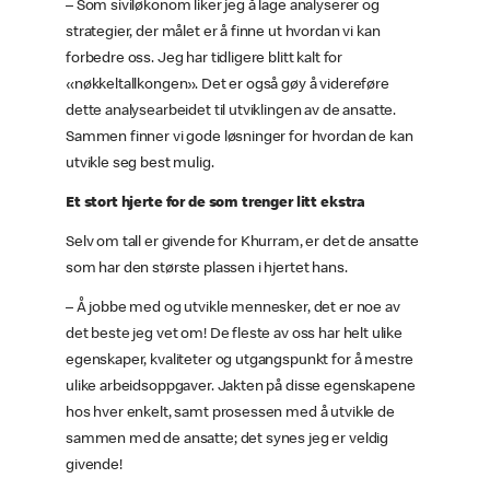
– Som siviløkonom liker jeg å lage analyserer og
strategier, der målet er å finne ut hvordan vi kan
forbedre oss. Jeg har tidligere blitt kalt for
«nøkkeltallkongen». Det er også gøy å videreføre
dette analysearbeidet til utviklingen av de ansatte.
Sammen finner vi gode løsninger for hvordan de kan
utvikle seg best mulig.
Et stort hjerte for de som trenger litt ekstra
Selv om tall er givende for Khurram, er det de ansatte
som har den største plassen i hjertet hans.
– Å jobbe med og utvikle mennesker, det er noe av
det beste jeg vet om! De fleste av oss har helt ulike
egenskaper, kvaliteter og utgangspunkt for å mestre
ulike arbeidsoppgaver. Jakten på disse egenskapene
hos hver enkelt, samt prosessen med å utvikle de
sammen med de ansatte; det synes jeg er veldig
givende!