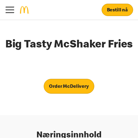
Bestill nå
Big Tasty McShaker Fries
Order McDelivery
Næringsinnhold