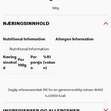
100g
NÆRINGSINNHOLD
Nutritional Information
Allergen Information
Nutritional Information
Næring
Per
%RI
Per
sinnhol
porsjo
(vokse
per 100 grams
100g
per portion
% daily value for an adult
d
n
n)
Daglig referanseinntak (RI) for en gjennomsnittlig voksen (8400
kJ/2000 kcal)