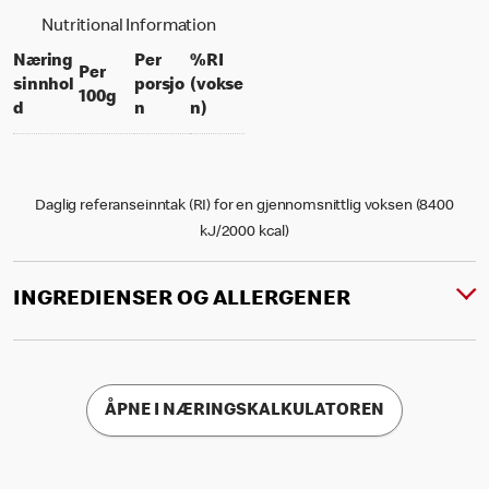
Nutritional Information
Næring
Per
%RI
Per
sinnhol
porsjo
(vokse
per 100 grams
100g
per portion
% daily value for an adult
d
n
n)
Daglig referanseinntak (RI) for en gjennomsnittlig voksen (8400
kJ/2000 kcal)
INGREDIENSER OG ALLERGENER
ÅPNE I NÆRINGSKALKULATOREN