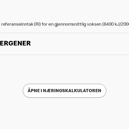
 referanseinntak (RI) for en gjennomsnittlig voksen (8400 kJ/200
LERGENER
ÅPNE I NÆRINGSKALKULATOREN