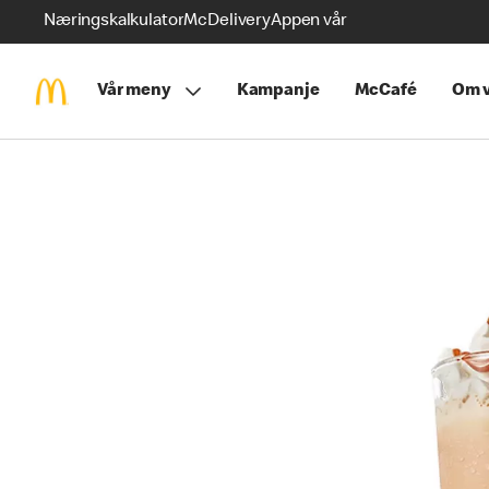
Næringskalkulator
McDelivery
Appen vår
Vår meny
Kampanje
McCafé
Om v