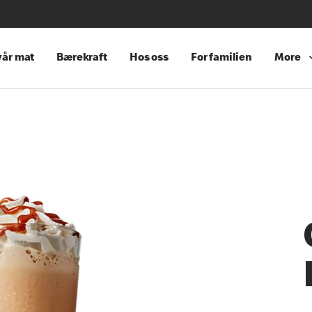
år mat
Bærekraft
Hos oss
For familien
More