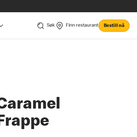
Søk
Finn restaurant
Bestill nå
Caramel
Frappe