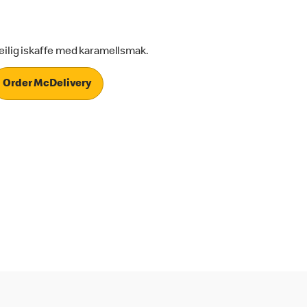
eilig iskaffe med karamellsmak.
Order McDelivery