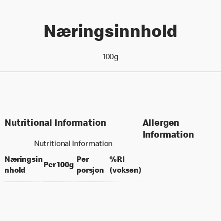
Næringsinnhold
100g
Nutritional Information
Allergen
Information
Nutritional Information
Næringsin
Per
%RI
per 100 grams
Per 100g
per portion
% daily value for an a
nhold
porsjon
(voksen)