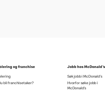
blering og franchise
Jobb hos McDonald's
blering
Søk jobb i McDonald’s
du bli franchisetaker?
Hvorfor søke jobb i
McDonald’s