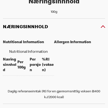
Næringsinnhold
100g
NÆRINGSINNHOLD
Nutritional Information
Allergen Information
Nutritional Information
Næring
Per
%RI
Per
sinnhol
porsjo
(vokse
per 100 grams
100g
per portion
% daily value for an adult
d
n
n)
Daglig referanseinntak (RI) for en gjennomsnittlig voksen (8400
kJ/2000 kcal)