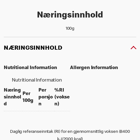
Næringsinnhold
100g
NÆRINGSINNHOLD
Nutritional Information
Allergen Information
Nutritional Information
Næring
Per
%RI
Per
sinnhol
porsjo
(vokse
per 100 grams
100g
per portion
% daily value for an adult
d
n
n)
Daglig referanseinntak (RI) for en gjennomsnittlig voksen (8400
kJ/2000 kcal)