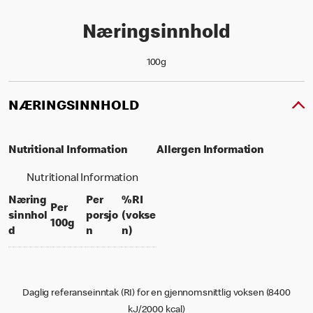
Næringsinnhold
100g
NÆRINGSINNHOLD
Nutritional Information
Allergen Information
Nutritional Information
Næring
Per
%RI
Per
sinnhol
porsjo
(vokse
per 100 grams
100g
per portion
% daily value for an adult
d
n
n)
Daglig referanseinntak (RI) for en gjennomsnittlig voksen (8400
kJ/2000 kcal)