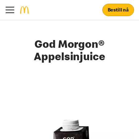
Bestill nå
God Morgon®
Appelsinjuice