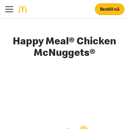
Bestill nå
Happy Meal® Chicken
McNuggets®