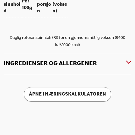
Per
sinnhol
porsjo
(vokse
per 100 grams
100g
per portion
% daily value for an adult
d
n
n)
Daglig referanseinntak (RI) for en gjennomsnittlig voksen (8400
kJ/2000 kcal)
INGREDIENSER OG ALLERGENER
ÅPNE I NÆRINGSKALKULATOREN