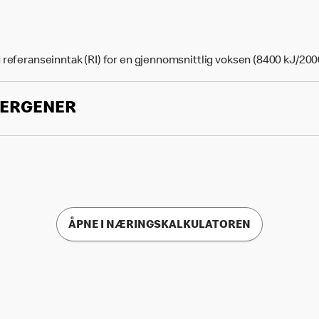
 referanseinntak (RI) for en gjennomsnittlig voksen (8400 kJ/200
LERGENER
ÅPNE I NÆRINGSKALKULATOREN