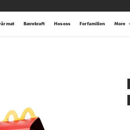
år mat
Bærekraft
Hos oss
For familien
More