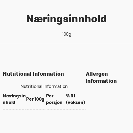
Næringsinnhold
100g
Nutritional Information
Allergen
Information
Nutritional Information
Næringsin
Per
%RI
per 100 grams
Per 100g
per portion
% daily value for an a
nhold
porsjon
(voksen)