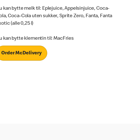
u kan bytte melk til: Eplejuice, Appelsinjuice, Coca-
ola, Coca-Cola uten sukker, Sprite Zero, Fanta, Fanta
otic (alle 0,25 l)
u kan bytte klementin til: MacFries
Order McDelivery