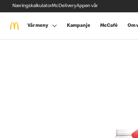
Næringskalkulator
McDelivery
Appen vår
Vår meny
Kampanje
McCafé
Om v