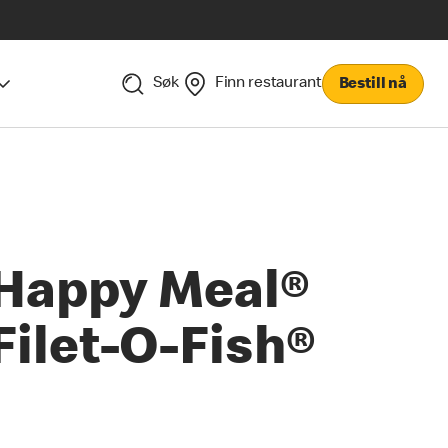
Søk
Finn restaurant
Bestill nå
Happy Meal®
Filet-O-Fish®