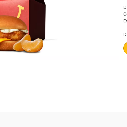
D
C
Ex
D