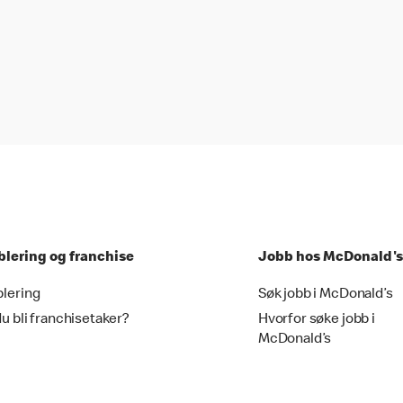
blering og franchise
Jobb hos McDonald's
blering
Søk jobb i McDonald’s
du bli franchisetaker?
Hvorfor søke jobb i
McDonald’s