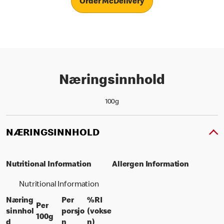
Order McDelivery
Næringsinnhold
100g
NÆRINGSINNHOLD
Nutritional Information
Allergen Information
Nutritional Information
Næring
Per
%RI
Per
sinnhol
porsjo
(vokse
per 100 grams
100g
per portion
% daily value for an adult
d
n
n)