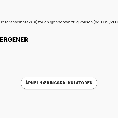
 referanseinntak (RI) for en gjennomsnittlig voksen (8400 kJ/200
LERGENER
ÅPNE I NÆRINGSKALKULATOREN