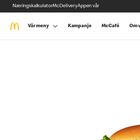
Næringskalkulator
McDelivery
Appen vår
Vår meny
Kampanje
McCafé
Om v