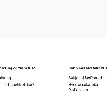
blering og franchise
Jobb hos McDonald's
blering
Søk jobb i McDonald’s
du bli franchisetaker?
Hvorfor søke jobb i
McDonald’s