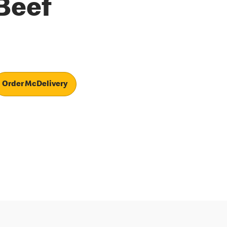
Beef
Order McDelivery