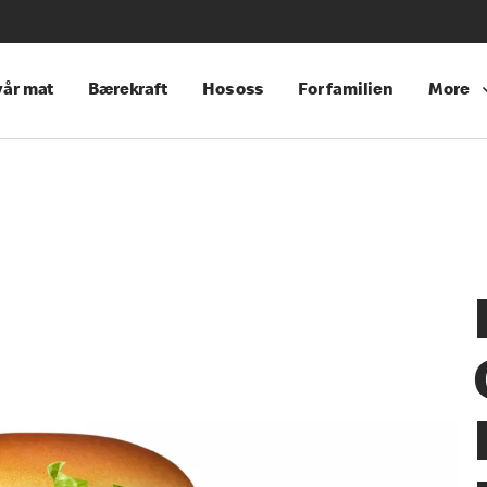
år mat
Bærekraft
Hos oss
For familien
More