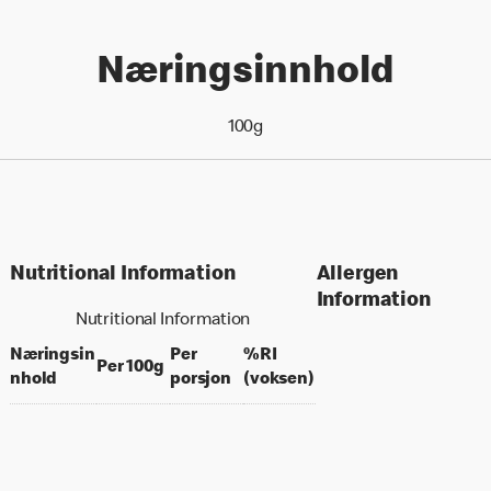
Næringsinnhold
100g
Nutritional Information
Allergen
Information
Nutritional Information
Næringsin
Per
%RI
per 100 grams
Per 100g
per portion
% daily value for an a
nhold
porsjon
(voksen)