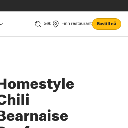
Søk
Finn restaurant
Bestill nå
Homestyle
Chili
Bearnaise