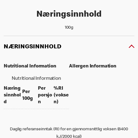
Næringsinnhold
100g
NÆRINGSINNHOLD
Nutritional Information
Allergen Information
Nutritional Information
Næring
Per
%RI
Per
sinnhol
porsjo
(vokse
per 100 grams
100g
per portion
% daily value for an adult
d
n
n)
Daglig referanseinntak (RI) for en gjennomsnittlig voksen (8400
kJ/2000 kcal)