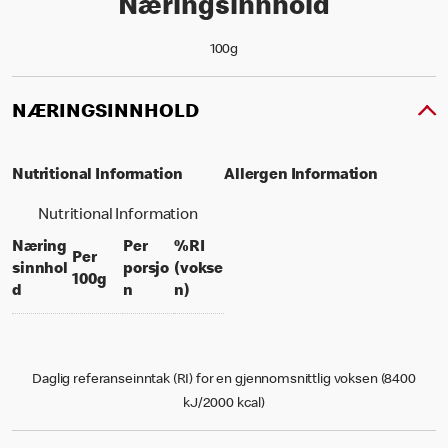
Næringsinnhold
100g
NÆRINGSINNHOLD
Nutritional Information
Allergen Information
Nutritional Information
Næring
Per
%RI
Per
sinnhol
porsjo
(vokse
per 100 grams
100g
per portion
% daily value for an adult
d
n
n)
Daglig referanseinntak (RI) for en gjennomsnittlig voksen (8400
kJ/2000 kcal)