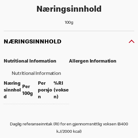
Næringsinnhold
100g
NÆRINGSINNHOLD
Nutritional Information
Allergen Information
Nutritional Information
Næring
Per
%RI
Per
sinnhol
porsjo
(vokse
per 100 grams
100g
per portion
% daily value for an adult
d
n
n)
Daglig referanseinntak (RI) for en gjennomsnittlig voksen (8400
kJ/2000 kcal)