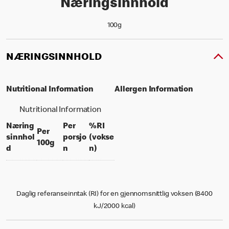
Næringsinnhold
100g
NÆRINGSINNHOLD
Nutritional Information
Allergen Information
Nutritional Information
Næring
Per
%RI
Per
sinnhol
porsjo
(vokse
per 100 grams
100g
per portion
% daily value for an adult
d
n
n)
Daglig referanseinntak (RI) for en gjennomsnittlig voksen (8400
kJ/2000 kcal)