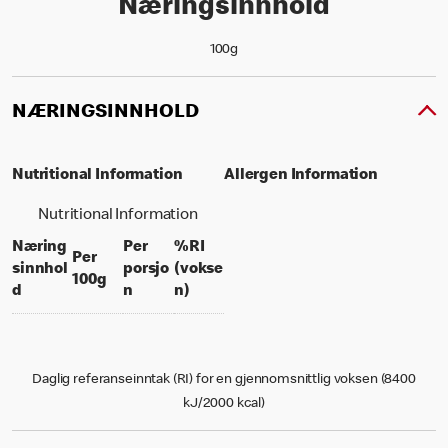
Næringsinnhold
100g
NÆRINGSINNHOLD
Nutritional Information
Allergen Information
Nutritional Information
Næring
Per
%RI
Per
sinnhol
porsjo
(vokse
per 100 grams
100g
per portion
% daily value for an adult
d
n
n)
Daglig referanseinntak (RI) for en gjennomsnittlig voksen (8400
kJ/2000 kcal)