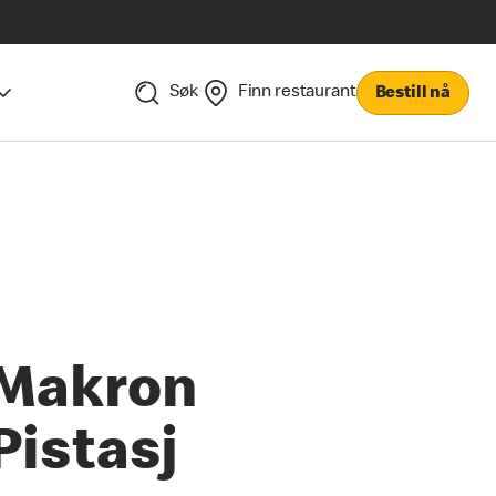
Søk
Finn restaurant
Bestill nå
Makron
Pistasj