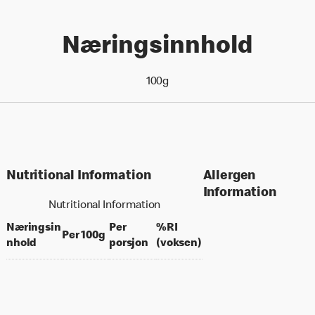
Næringsinnhold
100g
Nutritional Information
Allergen
Information
Nutritional Information
Næringsin
Per
%RI
per 100 grams
Per 100g
per portion
% daily value for an a
nhold
porsjon
(voksen)