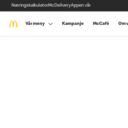
Næringskalkulator
McDelivery
Appen vår
Vår meny
Kampanje
McCafé
Om v