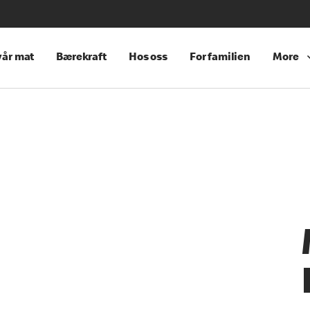
år mat
Bærekraft
Hos oss
For familien
More