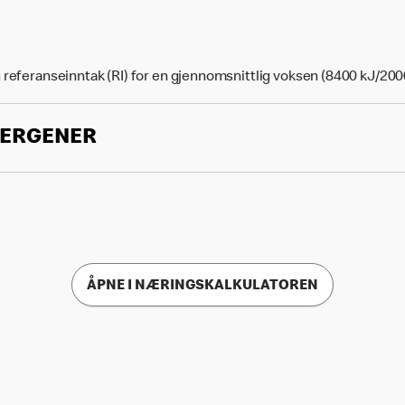
 referanseinntak (RI) for en gjennomsnittlig voksen (8400 kJ/200
LERGENER
ÅPNE I NÆRINGSKALKULATOREN