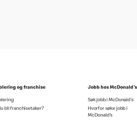
blering og franchise
Jobb hos McDonald's
blering
Søk jobb i McDonald’s
du bli franchisetaker?
Hvorfor søke jobb i
McDonald’s