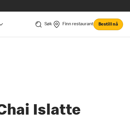
Søk
Finn restaurant
Bestill nå
Chai Islatte