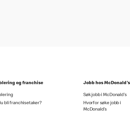
blering og franchise
Jobb hos McDonald's
blering
Søk jobb i McDonald’s
du bli franchisetaker?
Hvorfor søke jobb i
McDonald’s