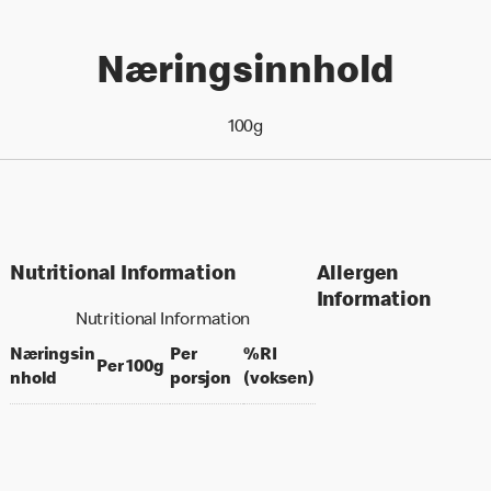
Næringsinnhold
100g
Nutritional Information
Allergen
Information
Nutritional Information
Næringsin
Per
%RI
per 100 grams
Per 100g
per portion
% daily value for an a
nhold
porsjon
(voksen)