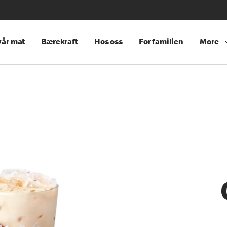
år mat
Bærekraft
Hos oss
For familien
More