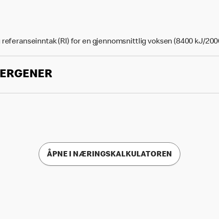
 referanseinntak (RI) for en gjennomsnittlig voksen (8400 kJ/200
LERGENER
ÅPNE I NÆRINGSKALKULATOREN