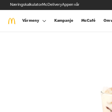
Næringskalkulator
McDelivery
Appen vår
Vår meny
Kampanje
McCafé
Om v