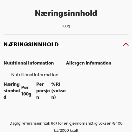
Næringsinnhold
100g
NÆRINGSINNHOLD
Nutritional Information
Allergen Information
Nutritional Information
Næring
Per
%RI
Per
sinnhol
porsjo
(vokse
per 100 grams
100g
per portion
% daily value for an adult
d
n
n)
Daglig referanseinntak (RI) for en gjennomsnittlig voksen (8400
kJ/2000 kcal)