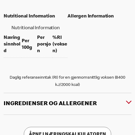
Nutritional Information
Allergen Information
Nutritional Information
Næring
Per
%RI
Per
sinnhol
porsjo
(vokse
per 100 grams
100g
per portion
% daily value for an adult
d
n
n)
Daglig referanseinntak (RI) for en gjennomsnittlig voksen (8400
kJ/2000 kcal)
INGREDIENSER OG ALLERGENER
ÅPNE I NÆRINGSKALKULATOREN