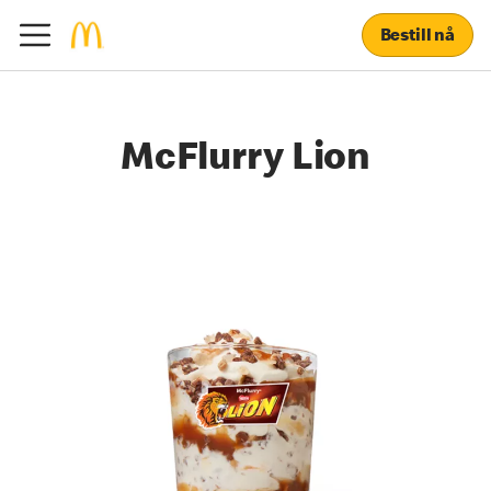
Bestill nå
McFlurry Lion