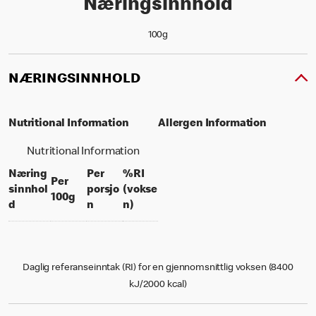
Næringsinnhold
100g
NÆRINGSINNHOLD
Nutritional Information
Allergen Information
Nutritional Information
Næring
Per
%RI
Per
sinnhol
porsjo
(vokse
per 100 grams
100g
per portion
% daily value for an adult
d
n
n)
Daglig referanseinntak (RI) for en gjennomsnittlig voksen (8400
kJ/2000 kcal)