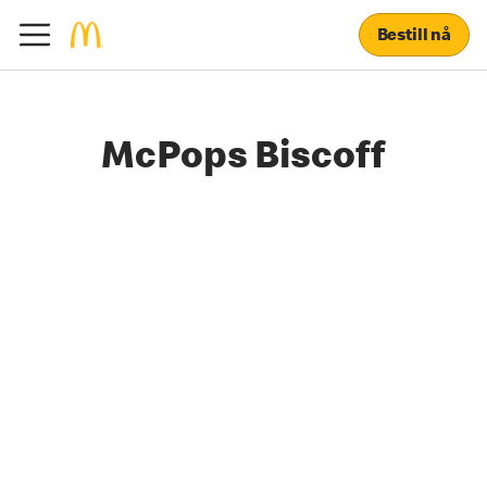
Bestill nå
McPops Biscoff