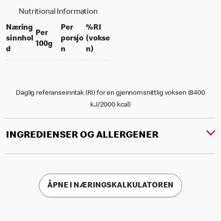
Nutritional Information
Næring
Per
%RI
Per
sinnhol
porsjo
(vokse
per 100 grams
100g
per portion
% daily value for an adult
d
n
n)
Daglig referanseinntak (RI) for en gjennomsnittlig voksen (8400
kJ/2000 kcal)
INGREDIENSER OG ALLERGENER
ÅPNE I NÆRINGSKALKULATOREN