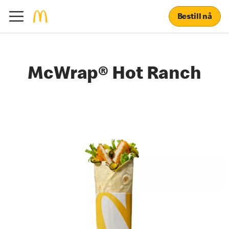
Bestill nå
McWrap® Hot Ranch