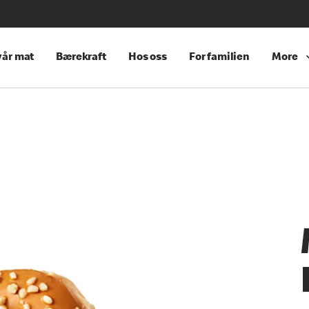
år mat
Bærekraft
Hos oss
For familien
More