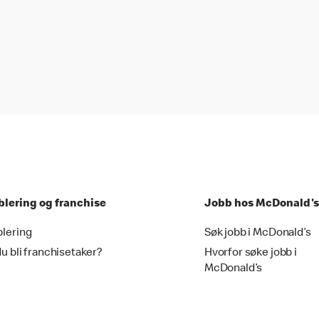
blering og franchise
Jobb hos McDonald's
blering
Søk jobb i McDonald’s
du bli franchisetaker?
Hvorfor søke jobb i
McDonald’s