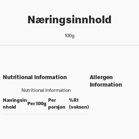
Næringsinnhold
100g
Nutritional Information
Allergen
Information
Nutritional Information
Næringsin
Per
%RI
per 100 grams
Per 100g
per portion
% daily value for an a
nhold
porsjon
(voksen)