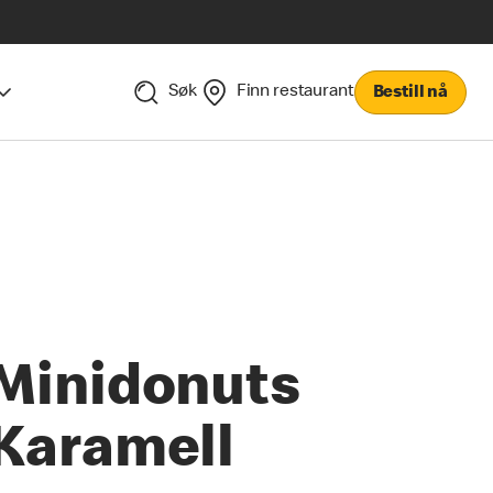
Søk
Finn restaurant
Bestill nå
Minidonuts
Karamell