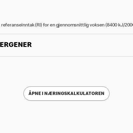
 referanseinntak (RI) for en gjennomsnittlig voksen (8400 kJ/200
LERGENER
ÅPNE I NÆRINGSKALKULATOREN