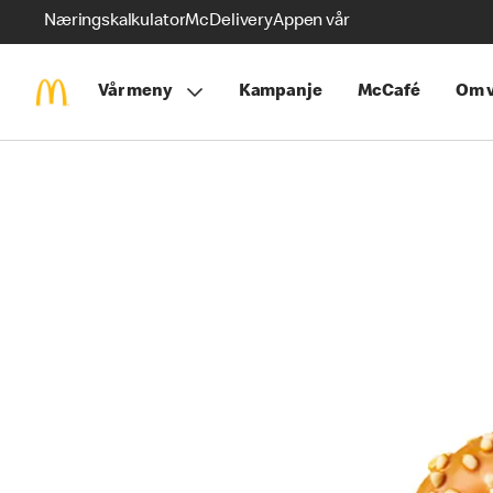
Næringskalkulator
McDelivery
Appen vår
Vår meny
Kampanje
McCafé
Om v