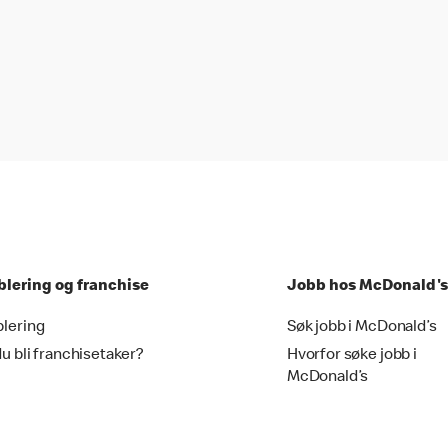
blering og franchise
Jobb hos McDonald's
blering
Søk jobb i McDonald’s
du bli franchisetaker?
Hvorfor søke jobb i
McDonald’s