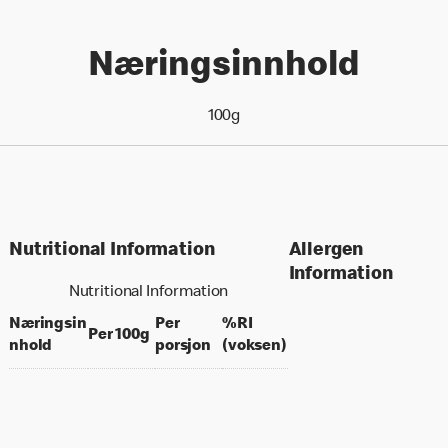
Næringsinnhold
100g
Nutritional Information
Allergen
Information
Nutritional Information
Næringsin
Per
%RI
per 100 grams
Per 100g
per portion
% daily value for an a
nhold
porsjon
(voksen)