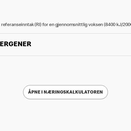
 referanseinntak (RI) for en gjennomsnittlig voksen (8400 kJ/200
LERGENER
ÅPNE I NÆRINGSKALKULATOREN