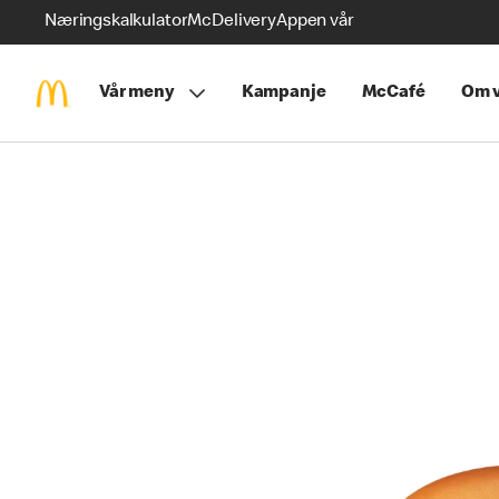
Næringskalkulator
McDelivery
Appen vår
Vår meny
Kampanje
McCafé
Om v