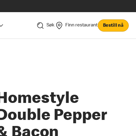
Søk
Finn restaurant
Bestill nå
Homestyle
Double Pepper
& Bacon