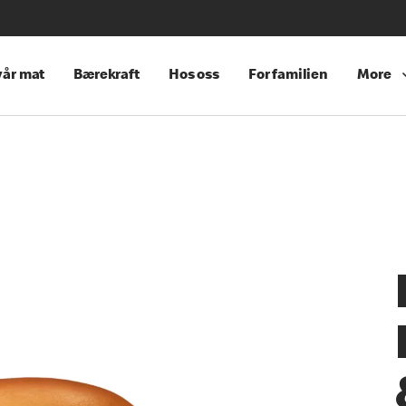
år mat
Bærekraft
Hos oss
For familien
More