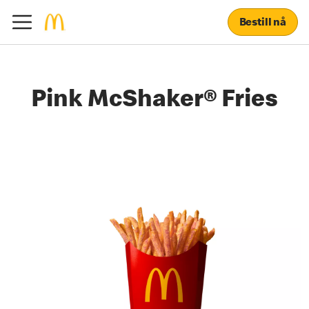
Bestill nå
Pink McShaker® Fries