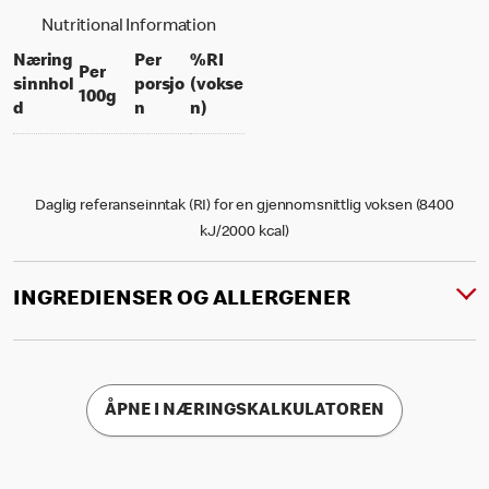
Nutritional Information
Næring
Per
%RI
Per
sinnhol
porsjo
(vokse
per 100 grams
100g
per portion
% daily value for an adult
d
n
n)
Daglig referanseinntak (RI) for en gjennomsnittlig voksen (8400
kJ/2000 kcal)
INGREDIENSER OG ALLERGENER
ÅPNE I NÆRINGSKALKULATOREN