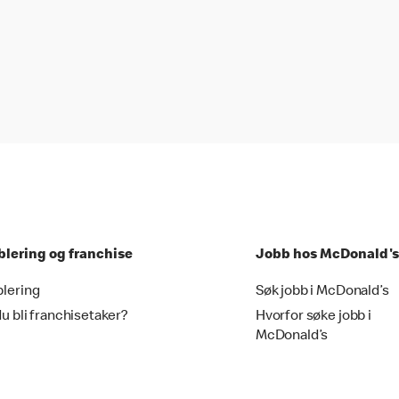
blering og franchise
Jobb hos McDonald's
blering
Søk jobb i McDonald’s
du bli franchisetaker?
Hvorfor søke jobb i
McDonald’s