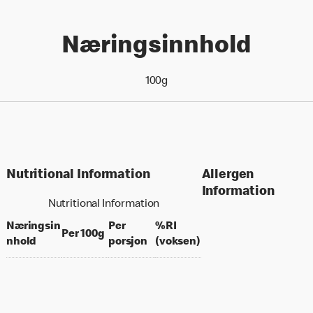
Næringsinnhold
100g
Nutritional Information
Allergen
Information
Nutritional Information
Næringsin
Per
%RI
per 100 grams
Per 100g
per portion
% daily value for an a
nhold
porsjon
(voksen)