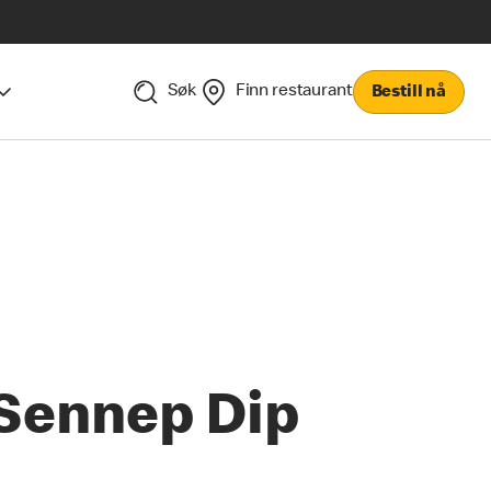
Søk
Finn restaurant
Bestill nå
Sennep Dip