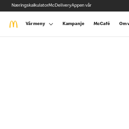
Næringskalkulator
McDelivery
Appen vår
Vår meny
Kampanje
McCafé
Om v