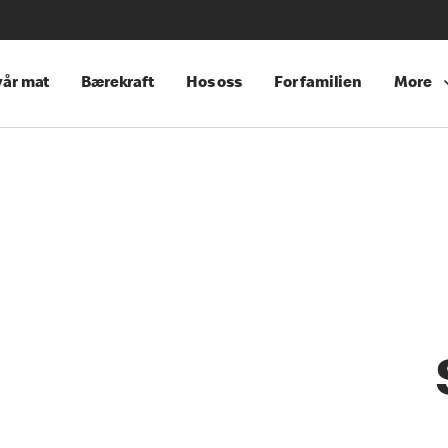
år mat
Bærekraft
Hos oss
For familien
More