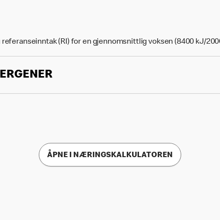
 referanseinntak (RI) for en gjennomsnittlig voksen (8400 kJ/200
LERGENER
ÅPNE I NÆRINGSKALKULATOREN