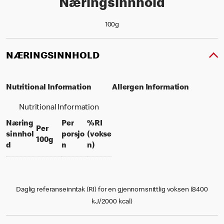
Næringsinnhold
100g
NÆRINGSINNHOLD
Nutritional Information
Allergen Information
Nutritional Information
Næring
Per
%RI
Per
sinnhol
porsjo
(vokse
per 100 grams
100g
per portion
% daily value for an adult
d
n
n)
Daglig referanseinntak (RI) for en gjennomsnittlig voksen (8400
kJ/2000 kcal)