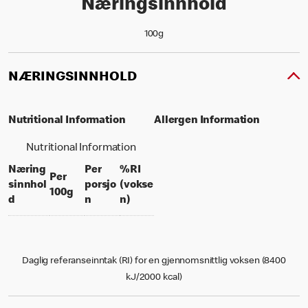
Næringsinnhold
100g
NÆRINGSINNHOLD
Nutritional Information
Allergen Information
Nutritional Information
Næring
Per
%RI
Per
sinnhol
porsjo
(vokse
per 100 grams
100g
per portion
% daily value for an adult
d
n
n)
Daglig referanseinntak (RI) for en gjennomsnittlig voksen (8400
kJ/2000 kcal)