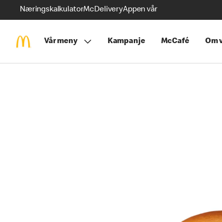
Næringskalkulator
McDelivery
Appen vår
Vår meny
Kampanje
McCafé
Om v