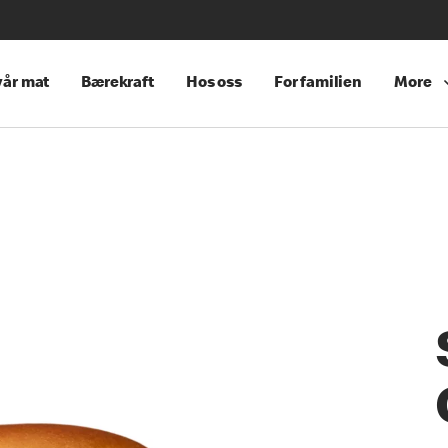
år mat
Bærekraft
Hos oss
For familien
More