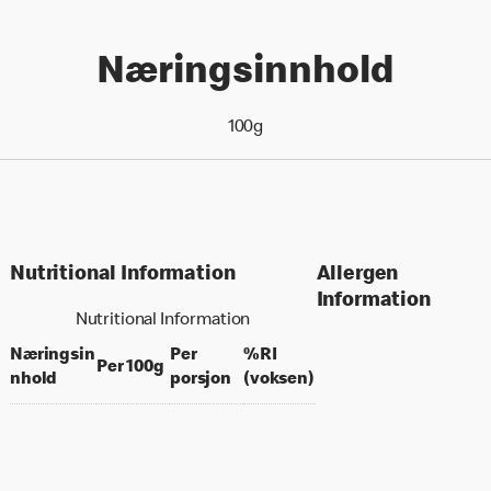
Næringsinnhold
100g
Nutritional Information
Allergen
Information
Nutritional Information
Næringsin
Per
%RI
per 100 grams
Per 100g
per portion
% daily value for an a
nhold
porsjon
(voksen)