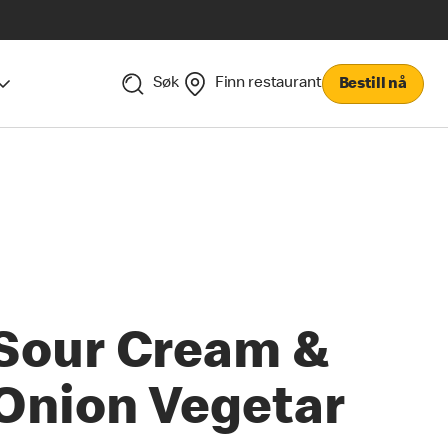
Søk
Finn restaurant
Bestill nå
Sour Cream &
Onion Vegetar