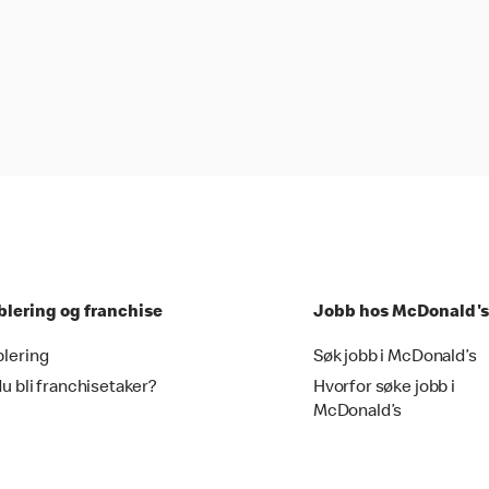
blering og franchise
Jobb hos McDonald's
blering
Søk jobb i McDonald’s
du bli franchisetaker?
Hvorfor søke jobb i
McDonald’s