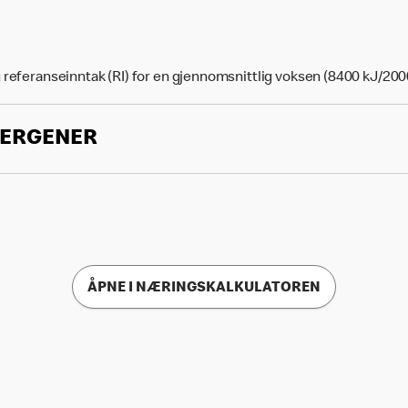
 referanseinntak (RI) for en gjennomsnittlig voksen (8400 kJ/200
LERGENER
ÅPNE I NÆRINGSKALKULATOREN