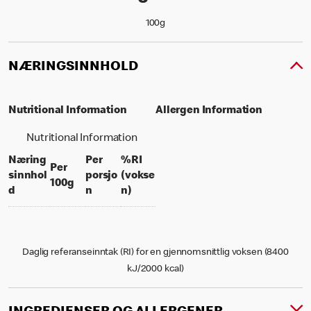
100g
NÆRINGSINNHOLD
Nutritional Information
Allergen Information
Nutritional Information
Næring
Per
%RI
Per
sinnhol
porsjo
(vokse
per 100 grams
100g
per portion
% daily value for an adult
d
n
n)
Daglig referanseinntak (RI) for en gjennomsnittlig voksen (8400
kJ/2000 kcal)