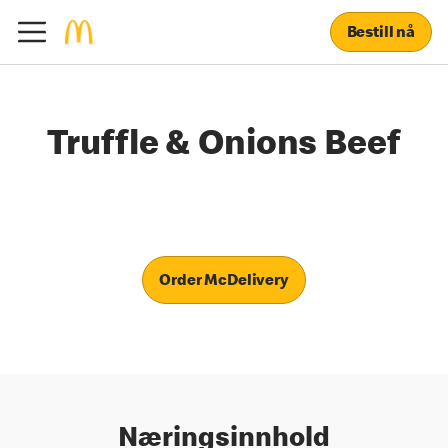
Bestill nå
Truffle & Onions Beef
Order McDelivery
Næringsinnhold