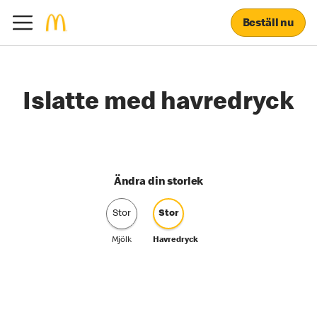
Beställ nu
Islatte med havredryck
Ändra din storlek
Stor
Stor
Mjölk
Havredryck