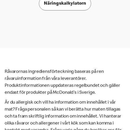
Näringskalkylatorn
Råvarornas ingrediensförteckning baseras på ren
råvaruinformation från våra leverantörer.
Produktinformationen uppdateras regelbundet och gäller
endast för produkter på McDonald’s i Sverige.
Är du allergisk och vill ha information om innehållet i vår
mat? Fråga personalen så kan vi berätta hur maten tillagas
och ta fram skriftlig information om innehållet. Vi hanterar
olika råvaror och allergener i vårt kök som kan komma i