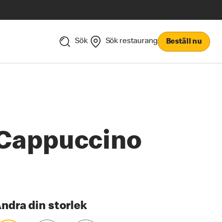
Sök
Sök restaurang
Beställ nu
Cappuccino
ndra din storlek