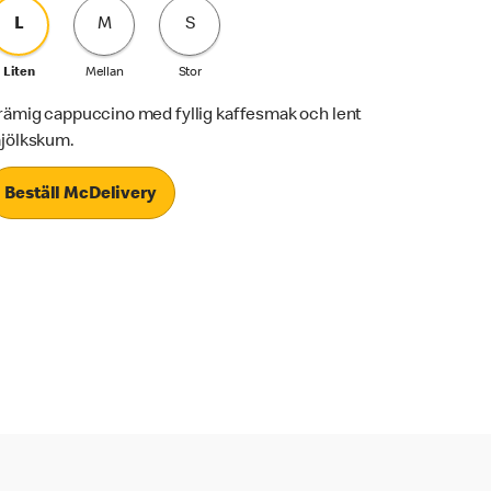
L
M
S
Liten
Mellan
Stor
rämig cappuccino med fyllig kaffesmak och lent
jölkskum.
Beställ McDelivery