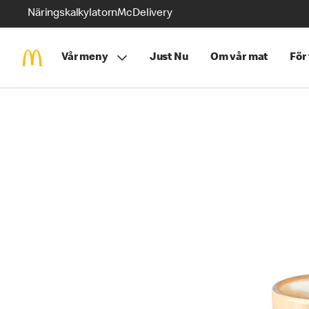
Näringskalkylatorn
McDelivery
Vår meny
Just Nu
Om vår mat
För