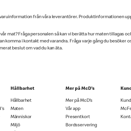
varuinformation från våra leverantörer. Produktinformationen up
i vår mat? Fråga personalen så kan vi berätta hur maten tillagas oc
 kan komma i kontakt med varandra. Fråga varje gång du besöker oss
merat beslut om vad du kan äta.
Hållbarhet
Mer på McD's
Kund
Hållbarhet
Mer på McD's
Kund
d's
Maten
Vår app
McF
e
Människor
Presentkort
Kont
Miljö
Bordsservering