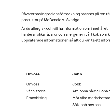
Råvarornas ingrediensförteckning baseras på ren rå
produkter på McDonald’s i Sverige.
Är du allergisk och vill ha information om innehållet 
hanterar olika råvaror och allergener i vårt kök som
uppdaterade informationen så att du kan ta ett infor
Om oss
Jobb
Om oss
Jobb
Vår historia
Att jobba på McDonal
Franchising
Möt våra medarbetar
Sök jobb hos oss