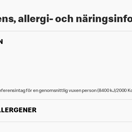
ns, allergi- och näringsin
N
eferensintag för en genomsnittlig vuxen person (8400 kJ/2000 Kc
LLERGENER