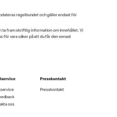
pdateras regelbundet och gäller endast för
h ta fram skriftlig information om innehållet. Vi
 för vara säker på att du får den senast
service
Presskontakt
service
Presskontakt
eedback
akta oss